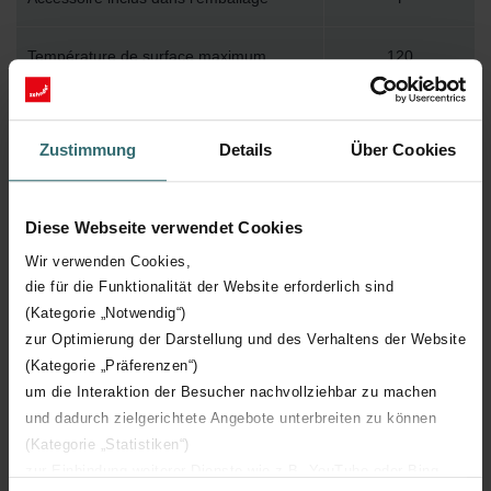
Température de surface maximum
120
Pression de service maximum
400
Zustimmung
Details
Über Cookies
Longueur technique
1100 mm
Diese Webseite verwendet Cookies
Hauteur technique
666 mm
Wir verwenden Cookies,
die für die Funktionalität der Website erforderlich sind
Profondeur technique
47 mm
(Kategorie „Notwendig“)
zur Optimierung der Darstellung und des Verhaltens der Website
Nombre d'éléments
9
(Kategorie „Präferenzen“)
um die Interaktion der Besucher nachvollziehbar zu machen
Orientation
H
und dadurch zielgerichtete Angebote unterbreiten zu können
(Kategorie „Statistiken“)
Certification CE
Y
zur Einbindung weiterer Dienste wie z.B. YouTube oder Bing