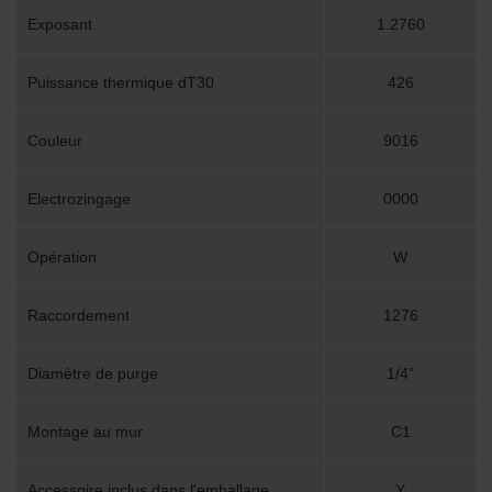
Exposant
1.2760
Puissance thermique dT30
426
Couleur
9016
Electrozingage
0000
Opération
W
Raccordement
1276
Diamètre de purge
1/4"
Montage au mur
C1
Accessoire inclus dans l'emballage
Y