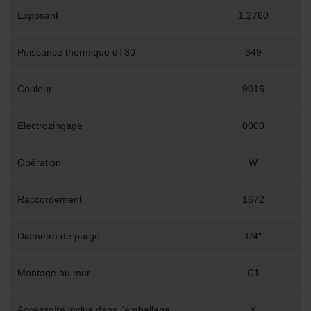
Exposant
1.2760
Puissance thermique dT30
349
Couleur
9016
Electrozingage
0000
Opération
W
Raccordement
1672
Diamètre de purge
1/4"
Montage au mur
C1
Accessoire inclus dans l'emballage
Y