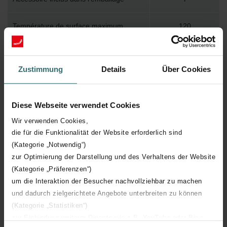
Température de surface maximum
120
Pression de service maximum
400
Zustimmung
Details
Über Cookies
Longueur technique
900 mm
Diese Webseite verwendet Cookies
Hauteur technique
666 mm
Wir verwenden Cookies,
die für die Funktionalität der Website erforderlich sind
Profondeur technique
47 mm
(Kategorie „Notwendig“)
zur Optimierung der Darstellung und des Verhaltens der Website
Nombre d'éléments
9
(Kategorie „Präferenzen“)
um die Interaktion der Besucher nachvollziehbar zu machen
Orientation
H
und dadurch zielgerichtete Angebote unterbreiten zu können
(Kategorie „Statistiken“)
Certification CE
Y
zur Einbindung weiterer Dienste wie z.B. YouTube oder Bing