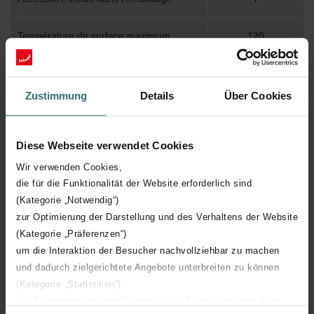
Température de surface maximum
120
Pression de service maximum
400
Zustimmung
Details
Über Cookies
Longueur technique
1000 mm
Diese Webseite verwendet Cookies
Hauteur technique
666 mm
Wir verwenden Cookies,
die für die Funktionalität der Website erforderlich sind
Profondeur technique
70 mm
(Kategorie „Notwendig“)
zur Optimierung der Darstellung und des Verhaltens der Website
Nombre d'éléments
9
(Kategorie „Präferenzen“)
um die Interaktion der Besucher nachvollziehbar zu machen
Orientation
H
und dadurch zielgerichtete Angebote unterbreiten zu können
(Kategorie „Statistiken“)
Certification CE
Y
zur Einbindung weiterer Dienste wie z.B. YouTube oder Bing