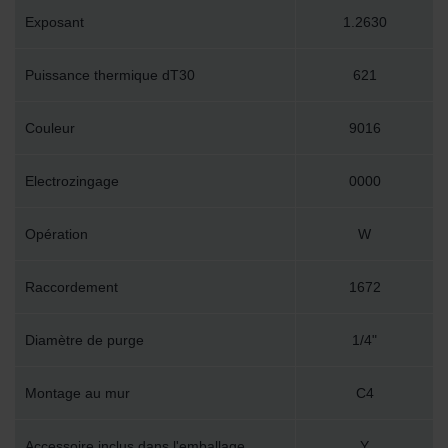
Exposant
1.2630
Puissance thermique dT30
621
Couleur
9016
Electrozingage
0000
Opération
W
Raccordement
1672
Diamètre de purge
1/4"
Montage au mur
C4
Accessoire inclus dans l'emballage
Y