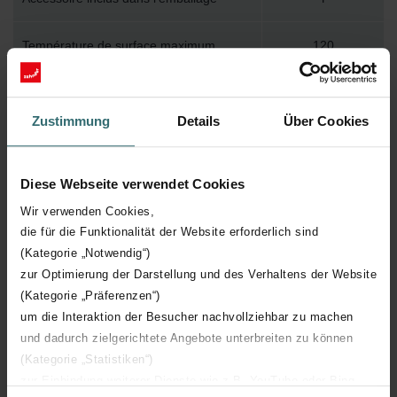
Température de surface maximum
120
Pression de service maximum
400
Zustimmung
Details
Über Cookies
Longueur technique
800 mm
Diese Webseite verwendet Cookies
Hauteur technique
666 mm
Wir verwenden Cookies,
die für die Funktionalität der Website erforderlich sind
Profondeur technique
70 mm
(Kategorie „Notwendig“)
zur Optimierung der Darstellung und des Verhaltens der Website
Nombre d'éléments
9
(Kategorie „Präferenzen“)
um die Interaktion der Besucher nachvollziehbar zu machen
Orientation
H
und dadurch zielgerichtete Angebote unterbreiten zu können
(Kategorie „Statistiken“)
Certification CE
Y
zur Einbindung weiterer Dienste wie z.B. YouTube oder Bing