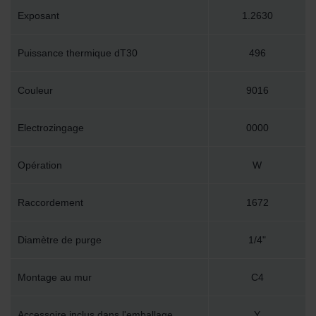
Exposant
1.2630
Puissance thermique dT30
496
Couleur
9016
Electrozingage
0000
Opération
W
Raccordement
1672
Diamètre de purge
1/4"
Montage au mur
C4
Accessoire inclus dans l'emballage
Y