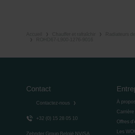
Accueil
Chauffer et rafraîchir
Radiateurs d
ROHD67-L900-1276-9016
Contact
Entre
À propo
Contactez-nous
Carrière
+32 (0) 15 28 05 10
Offres d
Les WOW
Zehnder Group België NV/SA