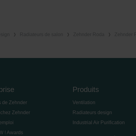
esign
Radiateurs de salon
Zehnder Roda
Zehnder R
prise
Produits
s de Zehnder
Ventilation
 chez Zehnder
Radiateurs design
'emploi
Industrial Air Purification
 ! Awards