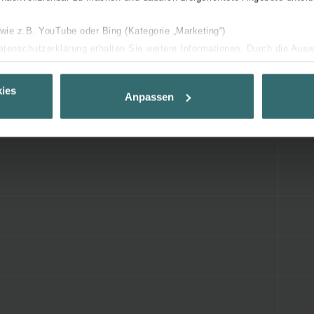
 wie z.B. YouTube oder Bing (Kategorie „Marketing“)
Datenschutzerklärung erhalten Sie weitere Informationen. Durch die Aus
ehnen sie ab. Bei der Auswahl von „Statistiken“ willigen Sie ein, dass w
Ihnen die bestmögliche Nutzererfahrung zu ermöglichen und Ihnen maß
ies
Anpassen
ur Verfügung zu stellen. Alle Einwilligungen können Sie selbstverständli
.
nder Group
cy
clarations de confidentialité
 s.r.o.: Zásady ochrany osobních údajů
tion des données
lítica de privacidad
ivacy
ndirme Sanayi ve Ticaret Limitet Şirketi: Web Sitesi Çerezleri
Privacyverklaringen