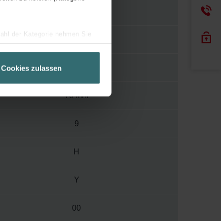
400
wahl der Kategorie nehmen Sie
900 mm
ir Ihren Besuchsverlauf auf
geschneiderte Informationen
666 mm
Cookies zulassen
ch über einen Link in der
70 mm
9
H
Y
00