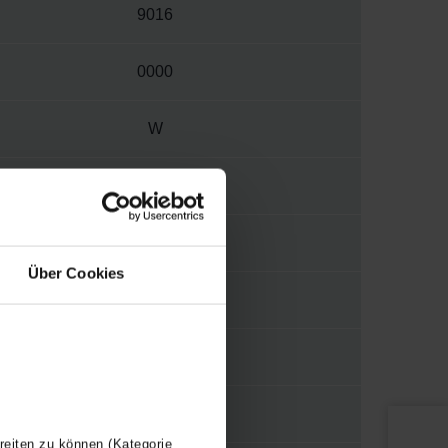
9016
0000
W
1276
1/4"
Über Cookies
C4
Y
120
reiten zu können (Kategorie