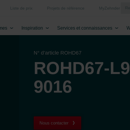
Liste de prix
Projets de référence
MyZehnder
mes
Inspiration
Services et connaissances
W
N° d’article ROHD67
ROHD67-L9
9016
Nous contacter