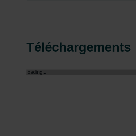
Zehnder Group Sales Internati
Zehnder Group Schweiz AG: D
Zehnder Polska Sp. z o.o.: O
Zehnder Group UK Limited: Pr
Téléchargements
loading...