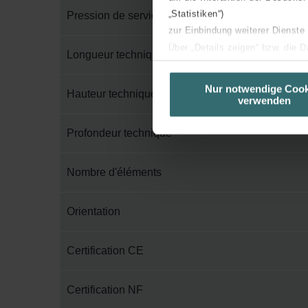
„Statistiken“)
Pression de service maximum
zur Einbindung weiterer Dienste
Über „Details zeigen“ bzw. die 
Longueur technique
die jeweiligen Cookies an oder l
unserer Website verwenden, um 
Nur notwendige Cook
Hauteur technique
verwenden
basierend auf Ihren Interessen z
Datenschutzerklärung widerrufen
Profondeur technique
Datenschutzerklärung der Zeh
Nombre d'éléments
Zehnder Group AG: Data Priva
Zehnder Group België nv/sa: Dé
Zehnder Group Czech Republic
Orientation
Zehnder Group France: Protec
Zehnder Group Ibérica SAU: Po
Certification CE
Zehnder Group Italia S.r.l.: Pr
Zehnder Group İç Mekan İklimle
Certification NF
Zehnder Group Nederland bv: 