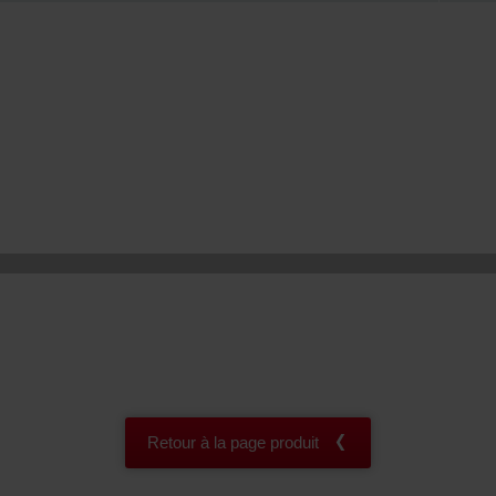
onal: Privacy Policy
atenschutz
świadczenie o ochronie danych Zehnder
ivacy Policy
Retour à la page produit