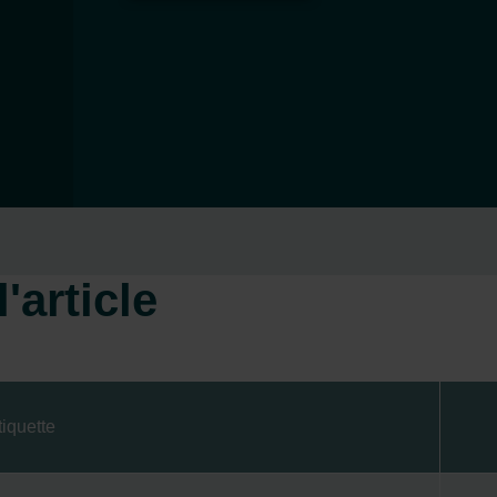
'article
tiquette