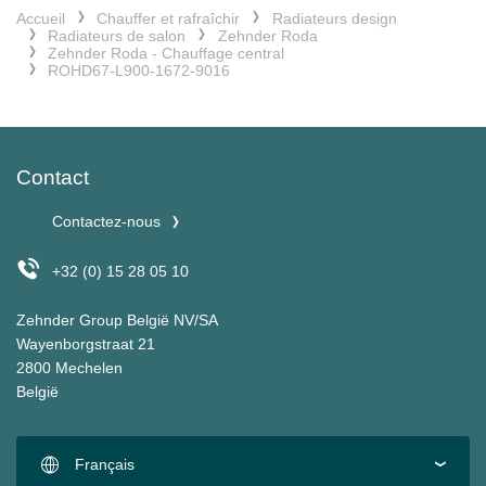
Accueil
Chauffer et rafraîchir
Radiateurs design
Radiateurs de salon
Zehnder Roda
Zehnder Roda - Chauffage central
ROHD67-L900-1672-9016
Contact
Contactez-nous
+32 (0) 15 28 05 10
Zehnder Group België NV/SA
Wayenborgstraat 21
2800 Mechelen
België
Français