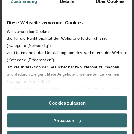
Zustimmung
Details
Über Cookies
Nombre d'éléments
20
Diese Webseite verwendet Cookies
Orientation
V
Wir verwenden Cookies,
die für die Funktionalität der Website erforderlich sind
(Kategorie „Notwendig“)
Certification CE
Y
zur Optimierung der Darstellung und des Verhaltens der Website
(Kategorie „Präferenzen“)
Certification NF
02
um die Interaktion der Besucher nachvollziehbar zu machen
und dadurch zielgerichtete Angebote unterbreiten zu können
(Kategorie „Statistiken“)
zur Einbindung weiterer Dienste wie z.B. YouTube oder Bing
(Kategorie „Marketing“)
Cookies zulassen
Über „Details zeigen“ bzw. die Datenschutzerklärung erhalten
Téléchargements
Sie weitere Informationen. Durch die Auswahl der Kategorie
nehmen Sie die jeweiligen Cookies an oder lehnen sie ab. Bei
loading...
Anpassen
der Auswahl von „Statistiken“ willigen Sie ein, dass wir Ihren
Besuchsverlauf auf unserer Website verwenden, um Ihnen die