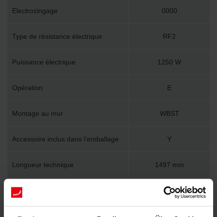
Electrozingage
0000
Type de résistance électrique
RF2
Puissance électrique
1250 W
Opération
E
Montage au mur
WBST
Accessoire inclus dans l'emballage
Y
Longueur technique
1497 mm
Hauteur technique
500 mm
Profondeur technique
93 mm