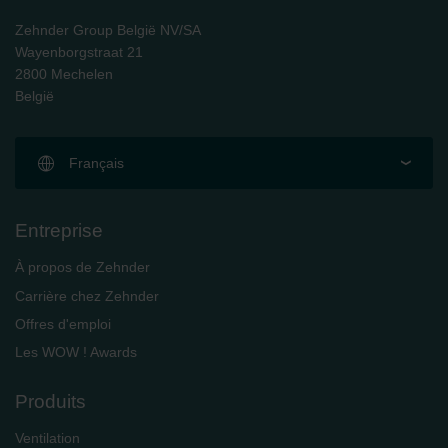
Zehnder Group UK Limited: Privacy Policy
Zehnder Group België NV/SA
Wayenborgstraat 21
2800 Mechelen
België
Français
Entreprise
À propos de Zehnder
Carrière chez Zehnder
Offres d'emploi
Les WOW ! Awards
Produits
Ventilation