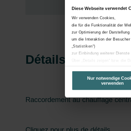
Diese Webseite verwendet 
Wir verwenden Cookies,
die für die Funktionalität der We
zur Optimierung der Darstellung
um die Interaktion der Besucher
„Statistiken“)
zur Einbindung weiterer Dienste
Détails technique
Über „Details zeigen“ bzw. die 
die jeweiligen Cookies an oder l
unserer Website verwenden, um 
Nur notwendige Cook
verwenden
basierend auf Ihren Interessen z
Datenschutzerklärung widerrufen
Raccordement au chauffage centr
Datenschutzerklärung der Zeh
Zehnder Group AG: Data Priva
Zehnder Group België nv/sa: Dé
Cliquez pour plus de détails
Zehnder Group Czech Republic