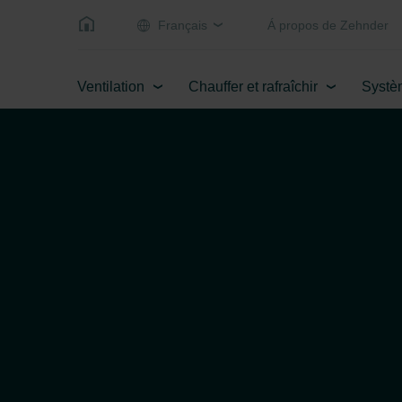
Français
Á propos de Zehnder
Ventilation
Chauffer et rafraîchir
Systè