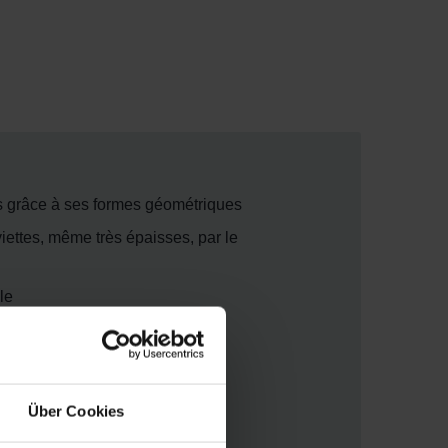
ns grâce à ses formes géométriques
iettes, même très épaisses, par le
le
Über Cookies