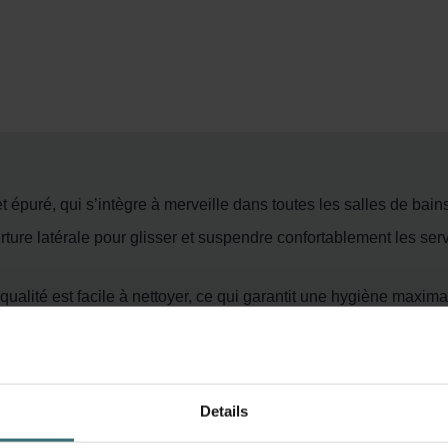
 épuré, qui s’intègre à merveille dans toutes les salles de bai
re latérale pour glisser et suspendre confortablement les serv
qualité est facile à nettoyer, ce qui garantit une hygiène maxima
à gauche ou à droite, pour une utilisation flexible
nt eau chaude
Details