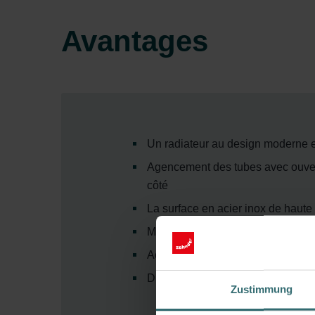
Avantages
Un radiateur au design moderne et
Agencement des tubes avec ouvertu
côté
La surface en acier inox de haute 
Montage possible avec l’ouverture 
Acier inox poli à la main
Disponible pour le fonctionneme
Zustimmung