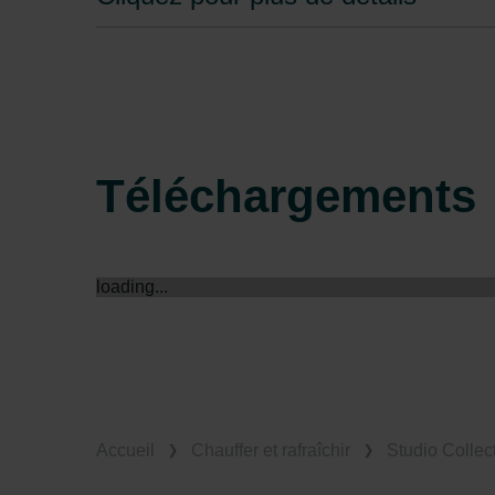
Zehnder Group France: Protec
Zehnder Group Ibérica SAU: Po
Zehnder Group Italia S.r.l.: Pr
Zehnder Group İç Mekan İklimle
Zehnder Group Nederland bv: 
Zehnder Group Sales Internati
Téléchargements
Zehnder Group Schweiz AG: D
Zehnder Polska Sp. z o.o.: O
Zehnder Group UK Limited: Pr
loading...
Accueil
Chauffer et rafraîchir
Studio Collec