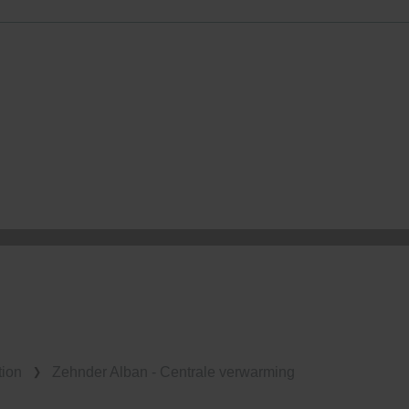
tion des données
lítica de privacidad
ivacy
ndirme Sanayi ve Ticaret Limitet Şirketi: Web Sitesi Çerezleri
Privacyverklaringen
onal: Privacy Policy
atenschutz
świadczenie o ochronie danych Zehnder
ivacy Policy
tion
Zehnder Alban - Centrale verwarming