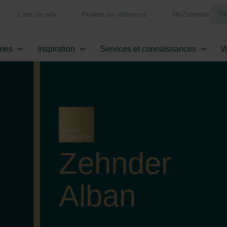
Liste de prix
Projets de référence
MyZehnder
mes
Inspiration
Services et connaissances
W
Zehnder
Alban