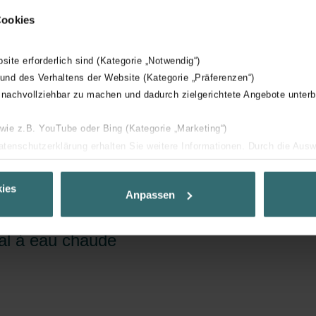
Cookies
bsite erforderlich sind (Kategorie „Notwendig“)
 und des Verhaltens der Website (Kategorie „Präferenzen“)
 nachvollziehbar zu machen und dadurch zielgerichtete Angebote unterb
 wie z.B. YouTube oder Bing (Kategorie „Marketing“)
s
Datenschutzerklärung erhalten Sie weitere Informationen. Durch die Aus
ehnen sie ab. Bei der Auswahl von „Statistiken“ willigen Sie ein, dass w
Ihnen die bestmögliche Nutzererfahrung zu ermöglichen und Ihnen maß
ies
Anpassen
ur Verfügung zu stellen. Alle Einwilligungen können Sie selbstverständli
.
al à eau chaude
nder Group
cy
clarations de confidentialité
 s.r.o.: Zásady ochrany osobních údajů