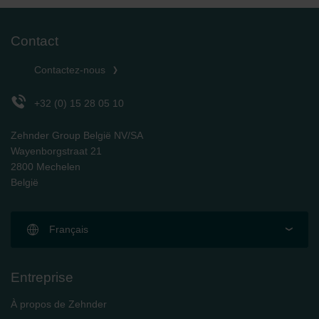
Zehnder Group Sales International: Privacy Policy
Zehnder Group Schweiz AG: Datenschutz
Contact
Zehnder Polska Sp. z o.o.: Oświadczenie o ochronie
danych Zehnder
Contactez-nous
Zehnder Group UK Limited: Privacy Policy
+32 (0) 15 28 05 10
Zehnder Group België NV/SA
Wayenborgstraat 21
2800 Mechelen
België
Français
Entreprise
À propos de Zehnder