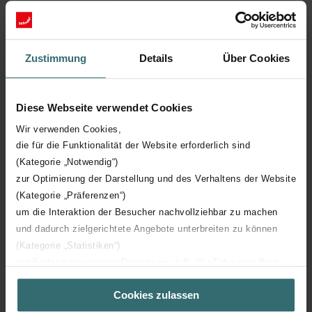
même temps
Disponible dans toutes les teintes du nuancier
Zehnder ou en finition chromée
Zustimmung
Details
Über Cookies
Disponible pour le fonctionnement eau chaude ou
électrique
Diese Webseite verwendet Cookies
Wir verwenden Cookies,
die für die Funktionalität der Website erforderlich sind
(Kategorie „Notwendig“)
zur Optimierung der Darstellung und des Verhaltens der Website
(Kategorie „Präferenzen“)
um die Interaktion der Besucher nachvollziehbar zu machen
Détails techniques
und dadurch zielgerichtete Angebote unterbreiten zu können
(Kategorie „Statistiken“)
zur Einbindung weiterer Dienste wie z.B. YouTube oder Bing
Modèle électrique
(Kategorie „Marketing“)
Cookies zulassen
Über „Details zeigen“ bzw. die Datenschutzerklärung erhalten
Sie weitere Informationen. Durch die Auswahl der Kategorie