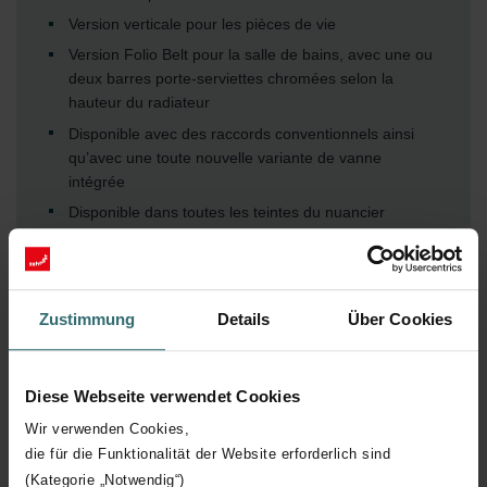
Version verticale pour les pièces de vie
Version Folio Belt pour la salle de bains, avec une ou
deux barres porte-serviettes chromées selon la
hauteur du radiateur
Disponible avec des raccords conventionnels ainsi
qu’avec une toute nouvelle variante de vanne
intégrée
Disponible dans toutes les teintes du nuancier
Zehnder ou en finition chromée
Au choix, également décliné en aluminium anodisé
Disponible pour le fonctionnement eau chaude ou
Zustimmung
Details
Über Cookies
électrique, avec télécommande programmable
Diese Webseite verwendet Cookies
Wir verwenden Cookies,
die für die Funktionalität der Website erforderlich sind
(Kategorie „Notwendig“)