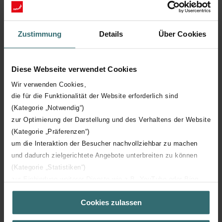
Disponible pour le fonctionnement électrique
Zustimmung
Details
Über Cookies
Diese Webseite verwendet Cookies
Wir verwenden Cookies,
die für die Funktionalität der Website erforderlich sind
(Kategorie „Notwendig“)
Détails techniques
zur Optimierung der Darstellung und des Verhaltens der Website
(Kategorie „Präferenzen“)
um die Interaktion der Besucher nachvollziehbar zu machen
Modèle électrique
und dadurch zielgerichtete Angebote unterbreiten zu können
(Kategorie „Statistiken“)
zur Einbindung weiterer Dienste wie z.B. YouTube oder Bing
Cliquez pour plus de détails
(Kategorie „Marketing“)
Cookies zulassen
Über „Details zeigen“ bzw. die Datenschutzerklärung erhalten
Sie weitere Informationen. Durch die Auswahl der Kategorie