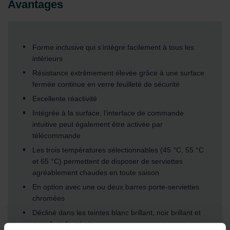
Avantages
Forme inclusive qui s’intègre facilement à tous les
intérieurs
Résistance extrêmement élevée grâce à une surface
fermée continue en verre feuilleté de sécurité
Excellente réactivité
Intégrée à la surface, l’interface de commande
intuitive peut également être activée par
télécommande
Les trois températures sélectionnables (45 °C, 55 °C
et 65 °C) permettent de disposer de serviettes
agréablement chaudes en toute saison
En option avec une ou deux barres porte-serviettes
chromées
Décliné dans les teintes blanc brillant, noir brillant et
avec façade miroir