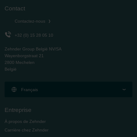
Zehnder Group Schweiz AG: Datenschutz
Contact
Zehnder Polska Sp. z o.o.: Oświadczenie o ochronie
danych Zehnder
Contactez-nous
Zehnder Group UK Limited: Privacy Policy
+32 (0) 15 28 05 10
Zehnder Group België NV/SA
Wayenborgstraat 21
2800 Mechelen
België
Français
Entreprise
À propos de Zehnder
Carrière chez Zehnder