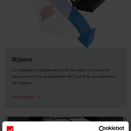
Bypass
La régulation intelligente vérifie la saison en cours et
bascule entre la récupération de froid et la récupération
de chaleur.
Lire la suite