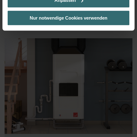
Anpassen
der Auswahl von „Statistiken“ willigen Sie ein, dass wir Ihren
Besuchsverlauf auf unserer Website verwenden, um Ihnen die
bestmögliche Nutzererfahrung zu ermöglichen und Ihnen
Nur notwendige Cookies verwenden
Etape 2 | Ajoutez un ou plusieurs modules
maßgeschneiderte Informationen basierend auf Ihren Interessen
d’extension pour augmenter le confort
zur Verfügung zu stellen. Alle Einwilligungen können Sie
selbstverständlich über einen Link in der Datenschutzerklärung
widerrufen.
Datenschutzerklärung der Zehnder Group
Zehnder Group AG: Data Privacy
Zehnder Group België nv/sa: Déclarations de confidentialité
Zehnder Group Czech Republic s.r.o.: Zásady ochrany
osobních údajů
Zehnder Group France: Protection des données
Zehnder Group Ibérica SAU: Política de privacidad
Zehnder Group Italia S.r.l.: Privacy
Zehnder Group İç Mekan İklimlendirme Sanayi ve Ticaret
Limitet Şirketi: Web Sitesi Çerezleri
Zehnder Group Nederland bv: Privacyverklaringen
Zehnder Group Sales International: Privacy Policy
Zehnder Group Schweiz AG: Datenschutz