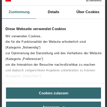
Zustimmung
Details
Über Cookies
Diese Webseite verwendet Cookies
Wir verwenden Cookies,
die für die Funktionalität der Website erforderlich sind
(Kategorie „Notwendig“)
zur Optimierung der Darstellung und des Verhaltens der Website
(Kategorie „Präferenzen“)
um die Interaktion der Besucher nachvollziehbar zu machen
und dadurch zielgerichtete Angebote unterbreiten zu können
Échangeur enthalpique
(Kategorie „Statistiken“)
Récupération de chaleur et d’humidité, sans particules
zur Einbindung weiterer Dienste wie z.B. YouTube oder Bing
nocives dans l’air d’amenée.
(Kategorie „Marketing“)
Cookies zulassen
Über „Details zeigen“ bzw. die Datenschutzerklärung erhalten
Lire la suite
Sie weitere Informationen. Durch die Auswahl der Kategorie
nehmen Sie die jeweiligen Cookies an oder lehnen sie ab. Bei