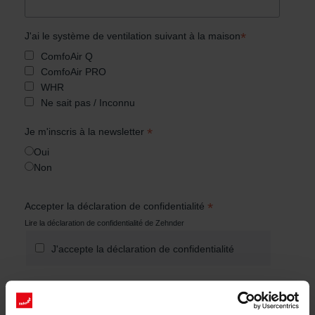
*
J'ai le système de ventilation suivant à la maison
ComfoAir Q
ComfoAir PRO
WHR
Ne sait pas / Inconnu
*
Je m'inscris à la newsletter
Oui
Non
*
Accepter la déclaration de confidentialité
Lire la
déclaration de confidentialité de Zehnder
J'accepte la déclaration de confidentialité
Nous utilisons Mailchimp comme plateforme de marketing. En vous
inscrivant, vous acceptez que vos données soient partagées avec