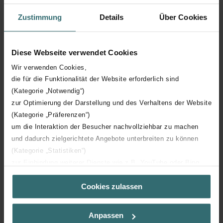
Mailchimp.
En savoir plus sur la manière dont Mailchimp traite vos
données.
Zustimmung
Details
Über Cookies
Diese Webseite verwendet Cookies
Wir verwenden Cookies,
die für die Funktionalität der Website erforderlich sind
(Kategorie „Notwendig“)
zur Optimierung der Darstellung und des Verhaltens der Website
(Kategorie „Präferenzen“)
um die Interaktion der Besucher nachvollziehbar zu machen
und dadurch zielgerichtete Angebote unterbreiten zu können
(Kategorie „Statistiken“)
zur Einbindung weiterer Dienste wie z.B. YouTube oder Bing
(Kategorie „Marketing“)
Cookies zulassen
Über „Details zeigen“ bzw. die Datenschutzerklärung erhalten
Sie weitere Informationen. Durch die Auswahl der Kategorie
nehmen Sie die jeweiligen Cookies an oder lehnen sie ab. Bei
Anpassen
der Auswahl von „Statistiken“ willigen Sie ein, dass wir Ihren