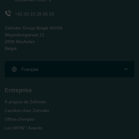
Zehnder Polska Sp. z o.o.: Oświadczenie o ochronie
danych Zehnder
+32 (0) 15 28 05 10
Zehnder Group UK Limited: Privacy Policy
Zehnder Group België NV/SA
Wayenborgstraat 21
2800 Mechelen
België
Français
Entreprise
À propos de Zehnder
Carrière chez Zehnder
Offres d'emploi
Les WOW ! Awards