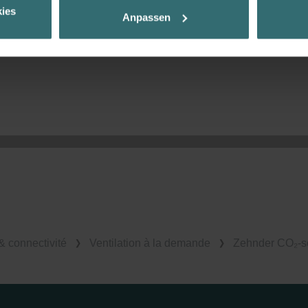
Ihnen die bestmögliche Nutzererfahrung zu ermöglichen und Ihnen maß
ies
Anpassen
ur Verfügung zu stellen. Alle Einwilligungen können Sie selbstverständli
.
nder Group
cy
clarations de confidentialité
 s.r.o.: Zásady ochrany osobních údajů
tion des données
lítica de privacidad
ivacy
ndirme Sanayi ve Ticaret Limitet Şirketi: Web Sitesi Çerezleri
Privacyverklaringen
onal: Privacy Policy
 connectivité
Ventilation à la demande
Zehnder CO₂-s
atenschutz
świadczenie o ochronie danych Zehnder
ivacy Policy