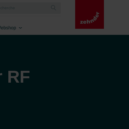
ebshop
r RF