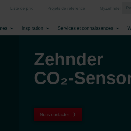
Liste de prix
Projets de référence
MyZehnder
mes
Inspiration
Services et connaissances
W
Zehnder
CO₂-Senso
Nous contacter