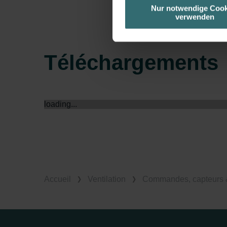
unserer Website verwenden, um 
Nur notwendige Cook
verwenden
basierend auf Ihren Interessen z
Datenschutzerklärung widerrufen
Téléchargements
Datenschutzerklärung der Zeh
Zehnder Group AG: Data Priva
Zehnder Group België nv/sa: Dé
Zehnder Group Czech Republic
loading...
Zehnder Group France: Protec
Zehnder Group Ibérica SAU: Po
Zehnder Group Italia S.r.l.: Pr
Zehnder Group İç Mekan İklimle
Zehnder Group Nederland bv: 
Zehnder Group Sales Internati
Accueil
Ventilation
Commandes, capteurs &
Zehnder Group Schweiz AG: D
Zehnder Polska Sp. z o.o.: O
Zehnder Group UK Limited: Pr