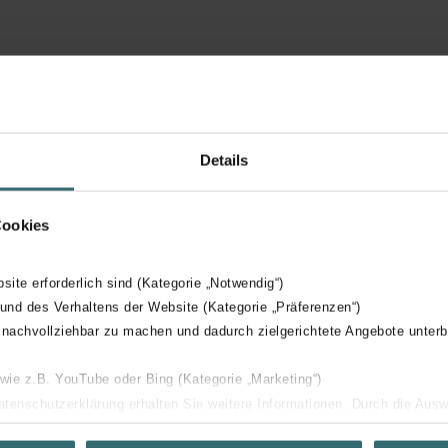
Details
Cookies
bsite erforderlich sind (Kategorie „Notwendig“)
 und des Verhaltens der Website (Kategorie „Präferenzen“)
rijgbaar
 nachvollziehbar zu machen und dadurch zielgerichtete Angebote unterb
 wie z.B. YouTube oder Bing (Kategorie „Marketing“)
Datenschutzerklärung erhalten Sie weitere Informationen. Durch die Aus
ehnen sie ab. Bei der Auswahl von „Statistiken“ willigen Sie ein, dass w