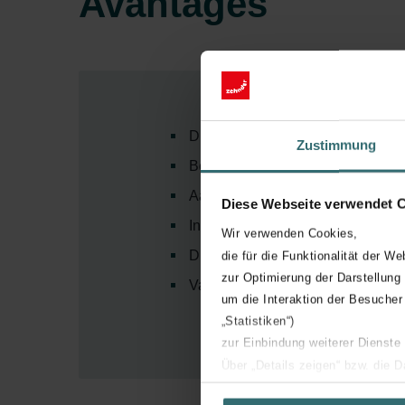
Avantages
Draadloze oplossing
Zustimmung
Betrouwbare connectiviteit via RF
Aanduiding luchtkwaliteit via LED
Diese Webseite verwendet 
Intensiteit LED instelbaar
Wir verwenden Cookies,
Duidelijke foutmeldingen
die für die Funktionalität der We
zur Optimierung der Darstellung
Varianten voor in- en opbouw verk
um die Interaktion der Besucher
„Statistiken“)
zur Einbindung weiterer Dienste
Über „Details zeigen“ bzw. die 
die jeweiligen Cookies an oder l