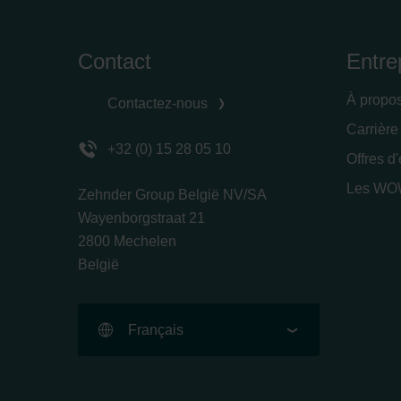
Contact
Entre
À propo
Contactez-nous
Carrière
+32 (0) 15 28 05 10
Offres d
Les WOW
Zehnder Group België NV/SA
Wayenborgstraat 21
2800 Mechelen
België
Français