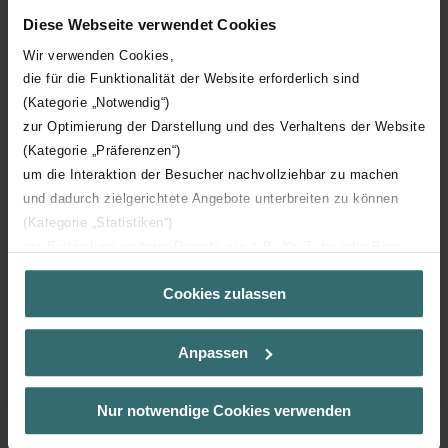
Diese Webseite verwendet Cookies
longueur enfichée raccordement 1
65 mm
Wir verwenden Cookies,
die für die Funktionalität der Website erforderlich sind
Matériau
Plastique
(Kategorie „Notwendig“)
zur Optimierung der Darstellung und des Verhaltens der Website
Raccord de pièces
(Kategorie „Präferenzen“)
um die Interaktion der Besucher nachvollziehbar zu machen
und dadurch zielgerichtete Angebote unterbreiten zu können
(Kategorie „Statistiken“)
zur Einbindung weiterer Dienste wie z.B. YouTube oder Bing
(Kategorie „Marketing“)
Téléchargements
Cookies zulassen
Über „Details zeigen“ bzw. die Datenschutzerklärung erhalten
Sie weitere Informationen. Durch die Auswahl der Kategorie
loading...
nehmen Sie die jeweiligen Cookies an oder lehnen sie ab. Bei
Anpassen
der Auswahl von „Statistiken“ willigen Sie ein, dass wir Ihren
Besuchsverlauf auf unserer Website verwenden, um Ihnen die
bestmögliche Nutzererfahrung zu ermöglichen und Ihnen
Nur notwendige Cookies verwenden
maßgeschneiderte Informationen basierend auf Ihren Interessen
zur Verfügung zu stellen. Alle Einwilligungen können Sie