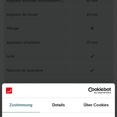
longueur enfichée raccordement 2
65 mm
longueur de travail
10 mm
Allongé
épaisseur d'isolation
25 mm
Isolé
Raccord de tuyauterie
Raccordement 2
Embout d'insertion
diamètre nominal du conduit
90 mm
Zustimmung
Details
Über Cookies
Raccordement 1
Embout d'insertion