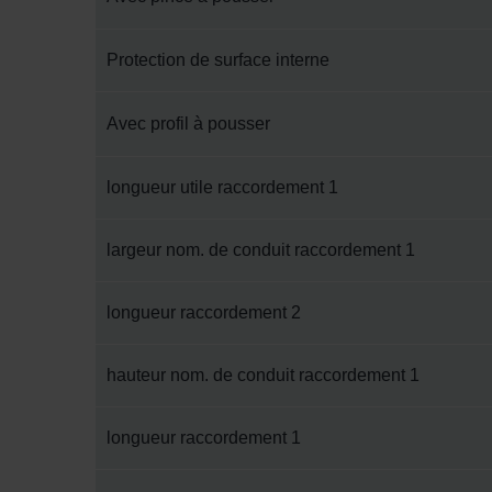
Zehnder Group Nederland bv: 
Zehnder Group Sales Internati
Protection de surface interne
Zehnder Group Schweiz AG: D
Zehnder Polska Sp. z o.o.: O
Avec profil à pousser
Zehnder Group UK Limited: Pr
longueur utile raccordement 1
largeur nom. de conduit raccordement 1
longueur raccordement 2
hauteur nom. de conduit raccordement 1
longueur raccordement 1