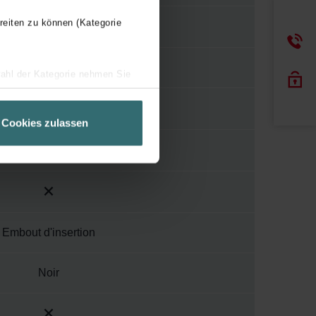
reiten zu können (Kategorie
Sans soudure
wahl der Kategorie nehmen Sie
ir Ihren Besuchsverlauf auf
geschneiderte Informationen
Cookies zulassen
ch über einen Link in der
Embout d'insertion
Noir