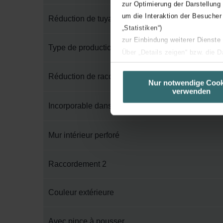
zur Optimierung der Darstellung
um die Interaktion der Besucher
Réduction de tuyau
„Statistiken“)
zur Einbindung weiterer Dienste
Type de production
Über „Details zeigen“ bzw. die 
die jeweiligen Cookies an oder l
Réduction de raccord
unserer Website verwenden, um 
Nur notwendige Cook
verwenden
basierend auf Ihren Interessen z
Datenschutzerklärung widerrufen
Incorporable dans le béton
Datenschutzerklärung der Zeh
Mur intérieur perforé
Zehnder Group AG: Data Priva
Zehnder Group België nv/sa: Dé
Raccordement 2
Zehnder Group Czech Republic
Zehnder Group France: Protec
Couleur extérieure
Zehnder Group Ibérica SAU: Po
Zehnder Group Italia S.r.l.: Pr
Zehnder Group İç Mekan İklimle
Avec pince à pousser