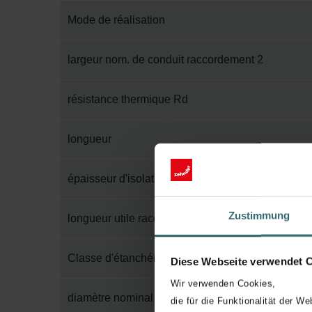
Mode de réalisation
largeur nom. de conduit raccordement 2
résistance thermique Rd
longueur
épaisseur d'isolation
Zustimmung
longueur utile raccordement 2
Classe d'étanchéité à l'air selon EN 1751
Diese Webseite verwendet 
Wir verwenden Cookies,
diamètre nominal conduite raccordement 2
die für die Funktionalität der We