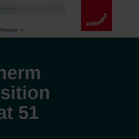
ebshop
herm
sition
at 51