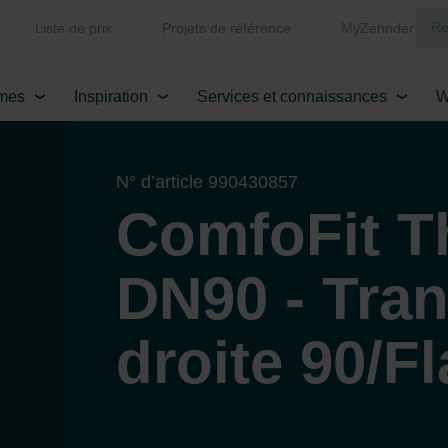
Liste de prix
Projets de référence
MyZehnder
mes
Inspiration
Services et connaissances
W
N° d’article 990430857
ComfoFit T
DN90 - Tran
droite 90/Fl