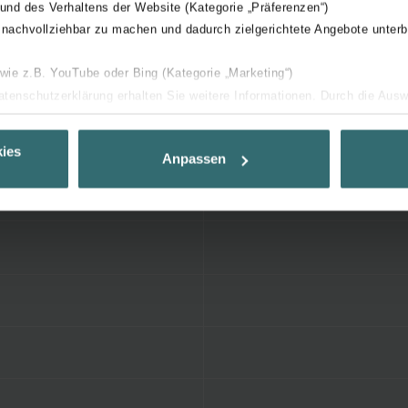
 und des Verhaltens der Website (Kategorie „Präferenzen“)
 nachvollziehbar zu machen und dadurch zielgerichtete Angebote unterb
 wie z.B. YouTube oder Bing (Kategorie „Marketing“)
Datenschutzerklärung erhalten Sie weitere Informationen. Durch die Aus
ehnen sie ab. Bei der Auswahl von „Statistiken“ willigen Sie ein, dass w
Ihnen die bestmögliche Nutzererfahrung zu ermöglichen und Ihnen maß
ies
Anpassen
ur Verfügung zu stellen. Alle Einwilligungen können Sie selbstverständli
.
nder Group
cy
clarations de confidentialité
 s.r.o.: Zásady ochrany osobních údajů
tion des données
lítica de privacidad
ivacy
ndirme Sanayi ve Ticaret Limitet Şirketi: Web Sitesi Çerezleri