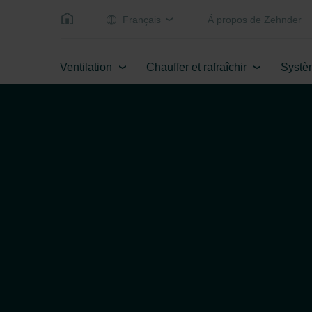
Français
Á propos de Zehnder
Ventilation
Chauffer et rafraîchir
Systè