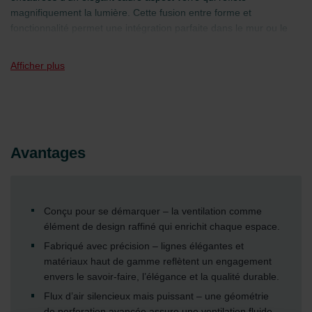
magnifiquement la lumière. Cette fusion entre forme et
fonctionnalité permet une intégration parfaite dans le mur ou le
plafond, ajoute une touche de luxe discret à la pièce tout en
conservant un flux d'air fluide et efficace. Les modèles Topazio et
Afficher plus
Zaffiro ont leur propre caractère et transforment un élément
technique en un détail architectural qui enrichit tout intérieur.
Avantages
Conçu pour se démarquer – la ventilation comme
élément de design raffiné qui enrichit chaque espace.
Fabriqué avec précision – lignes élégantes et
matériaux haut de gamme reflètent un engagement
envers le savoir-faire, l’élégance et la qualité durable.
Flux d’air silencieux mais puissant – une géométrie
de perforation avancée assure une ventilation fluide