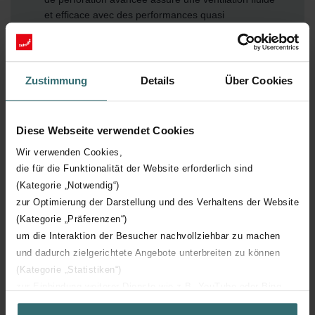
et efficace avec des performances quasi
silencieuses.
Installation sans effort – réalisé avec le même
système de fixation sécurisé à deux broches que la
Zustimmung
Details
Über Cookies
gamme Classique, pour un montage solide, fluide et
une finition parfaite.
Inspiré par les pierres précieuses – Topazio et Zaffiro
Diese Webseite verwendet Cookies
possèdent chacun une identité propre et apportent
caractère, histoire et une touche de luxe aux
Wir verwenden Cookies,
intérieurs modernes.
die für die Funktionalität der Website erforderlich sind
(Kategorie „Notwendig“)
zur Optimierung der Darstellung und des Verhaltens der Website
(Kategorie „Präferenzen“)
um die Interaktion der Besucher nachvollziehbar zu machen
und dadurch zielgerichtete Angebote unterbreiten zu können
(Kategorie „Statistiken“)
zur Einbindung weiterer Dienste wie z.B. YouTube oder Bing
(Kategorie „Marketing“)
Téléchargements