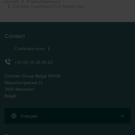
Accueil
ProductSceletons
Zehnder Group Nederland bv: Privacyverklaringen
Zehnder ComfoGrid CLD Design line
Zehnder Group Sales International: Privacy Policy
Zehnder Group Schweiz AG: Datenschutz
Zehnder Polska Sp. z o.o.: Oświadczenie o ochronie
danych Zehnder
Contact
Zehnder Group UK Limited: Privacy Policy
Contactez-nous
+32 (0) 15 28 05 10
Zehnder Group België NV/SA
Wayenborgstraat 21
2800 Mechelen
België
Français