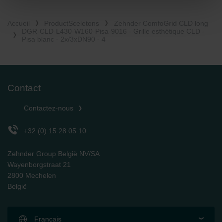
widerrufen.
Accueil
ProductSceletons
Zehnder ComfoGrid CLD long
Datenschutzerklärung der Zehnder Group
DGR-CLD-L430-W160-Pisa-9016 - Grille esthétique CLD -
Zehnder Group AG: Data Privacy
Pisa blanc - 2x/3xDN90 - 4
Zehnder Group België nv/sa: Déclarations de confidentialité
Zehnder Group Czech Republic s.r.o.: Zásady ochrany
osobních údajů
Zehnder Group France: Protection des données
Contact
Zehnder Group Ibérica SAU: Política de privacidad
Zehnder Group Italia S.r.l.: Privacy
Contactez-nous
Zehnder Group İç Mekan İklimlendirme Sanayi ve Ticaret
Limitet Şirketi: Web Sitesi Çerezleri
+32 (0) 15 28 05 10
Zehnder Group Nederland bv: Privacyverklaringen
Zehnder Group Sales International: Privacy Policy
Zehnder Group België NV/SA
Zehnder Group Schweiz AG: Datenschutz
Wayenborgstraat 21
Zehnder Polska Sp. z o.o.: Oświadczenie o ochronie
2800 Mechelen
danych Zehnder
België
Zehnder Group UK Limited: Privacy Policy
Français