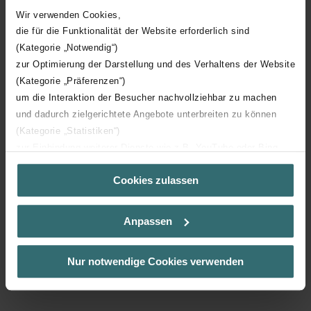
Matériau
Acier
Wir verwenden Cookies,
die für die Funktionalität der Website erforderlich sind
Avec étrier de montage
(Kategorie „Notwendig“)
zur Optimierung der Darstellung und des Verhaltens der Website
(Kategorie „Präferenzen“)
um die Interaktion der Besucher nachvollziehbar zu machen
und dadurch zielgerichtete Angebote unterbreiten zu können
(Kategorie „Statistiken“)
Téléchargements
zur Einbindung weiterer Dienste wie z.B. YouTube oder Bing
(Kategorie „Marketing“)
loading...
Cookies zulassen
Über „Details zeigen“ bzw. die Datenschutzerklärung erhalten
Sie weitere Informationen. Durch die Auswahl der Kategorie
nehmen Sie die jeweiligen Cookies an oder lehnen sie ab. Bei
Anpassen
der Auswahl von „Statistiken“ willigen Sie ein, dass wir Ihren
Besuchsverlauf auf unserer Website verwenden, um Ihnen die
Retour à la page produit
bestmögliche Nutzererfahrung zu ermöglichen und Ihnen
Nur notwendige Cookies verwenden
maßgeschneiderte Informationen basierend auf Ihren Interessen
zur Verfügung zu stellen. Alle Einwilligungen können Sie
selbstverständlich über einen Link in der Datenschutzerklärung