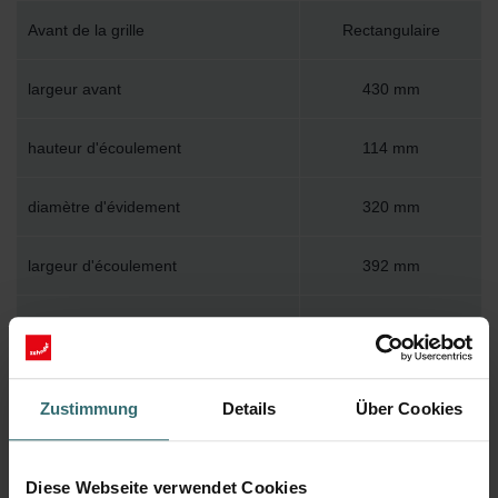
Avant de la grille
Rectangulaire
largeur avant
430 mm
hauteur d'écoulement
114 mm
diamètre d'évidement
320 mm
largeur d'écoulement
392 mm
hauteur avant
160 mm
Forme du siphon
Trous
Zustimmung
Details
Über Cookies
Avec cadre d'installation
Diese Webseite verwendet Cookies