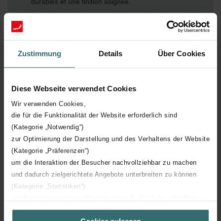
durables et une finition soignée.
Flux d’air silencieux et contrôlé – la géométrie interne
conçue soutient une ventilation silencieuse et efficace
avec une distribution optimale de l’air.
Intégration professionnelle sans faille – équipé d’un
Zustimmung
Details
Über Cookies
système central à broche pour une installation sans
effort.
Finitions intemporelles – disponible en blanc mat et
Diese Webseite verwendet Cookies
parfaitement compatible avec les intérieurs modernes
Wir verwenden Cookies,
et minimalistes.
die für die Funktionalität der Website erforderlich sind
(Kategorie „Notwendig“)
zur Optimierung der Darstellung und des Verhaltens der Website
(Kategorie „Präferenzen“)
um die Interaktion der Besucher nachvollziehbar zu machen
und dadurch zielgerichtete Angebote unterbreiten zu können
(Kategorie „Statistiken“)
zur Einbindung weiterer Dienste wie z.B. YouTube oder Bing
(Kategorie „Marketing“)
Téléchargements