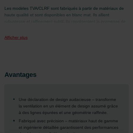
Les modèles TVA/CLRF sont fabriqués à partir de matériaux de
haute qualité et sont disponibles en blanc mat. Ils allient
robustesse et raffinement subtil. Ils représentent la promesse de
Zehnder d’une élégance fonctionnelle et offrent des
performances qui sont aussi agréables à regarder qu’à utiliser, à
Afficher plus
chaque fois.
Avantages
Une déclaration de design audacieuse – transforme
la ventilation en un élément de design assumé grâce
à des lignes épurées et une géométrie raffinée.
Fabriqué avec précision – matériaux haut de gamme
et ingénierie détaillée garantissent des performances