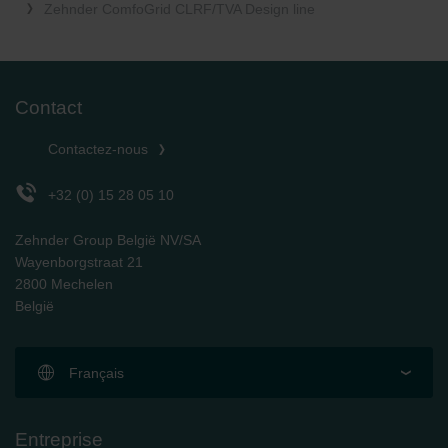
Zehnder ComfoGrid CLRF/TVA Design line
Zehnder Group Nederland bv: Privacyverklaringen
Zehnder Group Sales International: Privacy Policy
Zehnder Group Schweiz AG: Datenschutz
Zehnder Polska Sp. z o.o.: Oświadczenie o ochronie
danych Zehnder
Contact
Zehnder Group UK Limited: Privacy Policy
Contactez-nous
+32 (0) 15 28 05 10
Zehnder Group België NV/SA
Wayenborgstraat 21
2800 Mechelen
België
Français
Entreprise