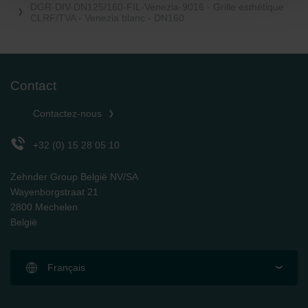
DGR-DIV-DN125/160-FIL-Venezia-9016 - Grille esthétique
CLRF/TVA - Venezia blanc - DN160
Datenschutzerklärung der Zehnder Group
Zehnder Group AG: Data Privacy
Zehnder Group België nv/sa: Déclarations de confidentialité
Zehnder Group Czech Republic s.r.o.: Zásady ochrany
osobních údajů
Contact
Zehnder Group France: Protection des données
Zehnder Group Ibérica SAU: Política de privacidad
Contactez-nous
Zehnder Group Italia S.r.l.: Privacy
Zehnder Group İç Mekan İklimlendirme Sanayi ve Ticaret
+32 (0) 15 28 05 10
Limitet Şirketi: Web Sitesi Çerezleri
Zehnder Group Nederland bv: Privacyverklaringen
Zehnder Group België NV/SA
Zehnder Group Sales International: Privacy Policy
Wayenborgstraat 21
Zehnder Group Schweiz AG: Datenschutz
2800 Mechelen
Zehnder Polska Sp. z o.o.: Oświadczenie o ochronie
België
danych Zehnder
Zehnder Group UK Limited: Privacy Policy
Français