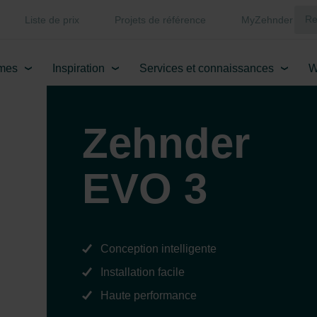
Liste de prix
Projets de référence
MyZehnder
mes
Inspiration
Services et connaissances
W
Zehnder
EVO 3
Conception intelligente
Installation facile
Haute performance