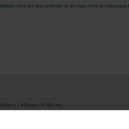
tallations dans les faux plafonds ou les murs dans les nouveaux b
1160mm x L 600mm x H 269 mm)
ste
ale, aucune inclinaison requise pour l'évacuation des condensat