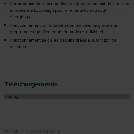
Performance énergétique élevée grâce au respect de la norme
Datenschutzerklärung der Zehnder Group
européenne Ecodesign pour une réduction du coût
Zehnder Group AG: Data Privacy
énergétique
Zehnder Group België nv/sa: Déclarations de confidentialité
Zehnder Group Czech Republic s.r.o.: Zásady ochrany
Fonctionnement confortable selon les besoins grâce à un
osobních údajů
programme quotidien et hebdomadaire individuel
Zehnder Group France: Protection des données
Fonctionnement selon les besoins grâce à la fonction de
Zehnder Group Ibérica SAU: Política de privacidad
minuterie
Zehnder Group Italia S.r.l.: Privacy
Zehnder Group İç Mekan İklimlendirme Sanayi ve Ticaret
Limitet Şirketi: Web Sitesi Çerezleri
Zehnder Group Nederland bv: Privacyverklaringen
Zehnder Group Sales International: Privacy Policy
Téléchargements
Zehnder Group Schweiz AG: Datenschutz
Zehnder Polska Sp. z o.o.: Oświadczenie o ochronie
loading...
danych Zehnder
Zehnder Group UK Limited: Privacy Policy
Accueil
ProductSceletons