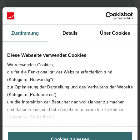
longueur de travail
250 mm
Raccordement 2
Autre
Zustimmung
Details
Über Cookies
Couche retardatrice de vapeur
Diese Webseite verwendet Cookies
Raccordement 1
Extrémité de conduit
Wir verwenden Cookies,
die für die Funktionalität der Website erforderlich sind
Matériau isolant
Autre
(Kategorie „Notwendig“)
zur Optimierung der Darstellung und des Verhaltens der Website
Avec noyau/quille
(Kategorie „Präferenzen“)
um die Interaktion der Besucher nachvollziehbar zu machen
und dadurch zielgerichtete Angebote unterbreiten zu können
Avec vêtement de protection
damassé
(Kategorie „Statistiken“)
zur Einbindung weiterer Dienste wie z.B. YouTube oder Bing
(Kategorie „Marketing“)
température moyenne maximale
40 °C
Cookies zulassen
Über „Details zeigen“ bzw. die Datenschutzerklärung erhalten