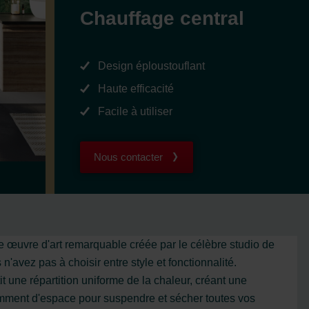
Chauffage central
Design éploustouflant
Haute efficacité
Facile à utiliser
Nous contacter
ne œuvre d'art remarquable créée par le célèbre studio de
'avez pas à choisir entre style et fonctionnalité.
it une répartition uniforme de la chaleur, créant une
amment d'espace pour suspendre et sécher toutes vos