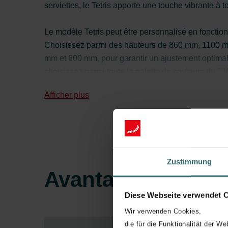
serviettes, le Tetris apporte une touche vibrante à 
Le modèle Tetris peut être personnalisé en fonctio
Choisissez parmi des hauteurs de 860 mm, 1100 m
mm et 600 mm, pour garantir un ajustement optimal à
choisissez parmi toute la palette de couleurs du ""
parfait avec votre style individuel et votre design int
Afficher plus
Zustimmung
Avantages
Diese Webseite verwendet 
Wir verwenden Cookies,
die für die Funktionalität der We