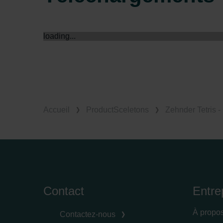
Zehnder Group İç Mekan İklimle
Zehnder Group Nederland bv: 
Zehnder Group Sales Internati
loading...
Zehnder Group Schweiz AG: D
Zehnder Polska Sp. z o.o.: O
Zehnder Group UK Limited: Pr
Accueil
ProductSceletons
Zehnder Tetris -
Contact
Entre
À propo
Contactez-nous