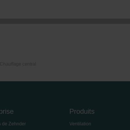
ndirme Sanayi ve Ticaret Limitet Şirketi: Web Sitesi Çerezleri
Privacyverklaringen
onal: Privacy Policy
atenschutz
świadczenie o ochronie danych Zehnder
ivacy Policy
 Chauffage central
prise
Produits
s de Zehnder
Ventilation