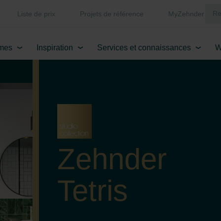
Liste de prix
Projets de référence
MyZehnder
mes
Inspiration
Services et connaissances
W
Zehnder
Tetris