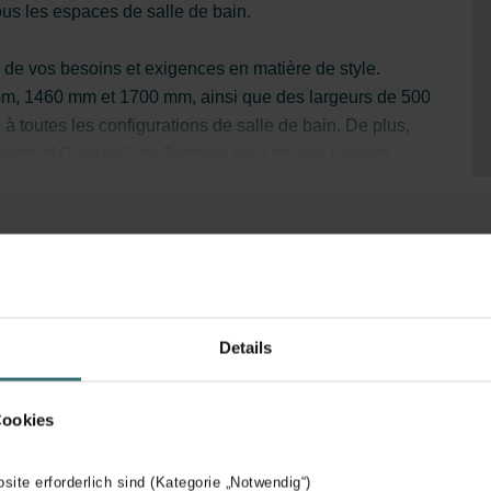
tous les espaces de salle de bain.
n de vos besoins et exigences en matière de style.
m, 1460 mm et 1700 mm, ainsi que des largeurs de 500
 toutes les configurations de salle de bain. De plus,
World of Colours"" de Zehnder pour trouver l'accord
érieur.
Details
Cookies
bsite erforderlich sind (Kategorie „Notwendig“)