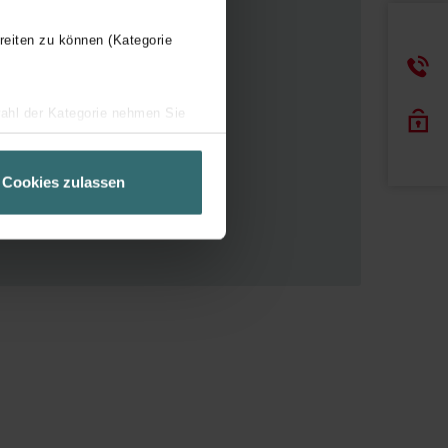
reiten zu können (Kategorie
déal pour les familles
wahl der Kategorie nehmen Sie
ir Ihren Besuchsverlauf auf
geschneiderte Informationen
Cookies zulassen
ch über einen Link in der