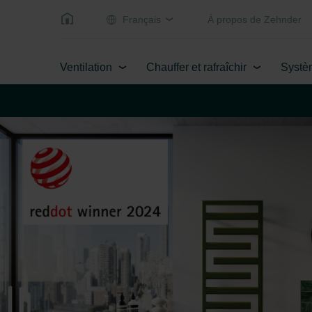
Français
Á propos de Zehnder
Ventilation
Chauffer et rafraîchir
Systè