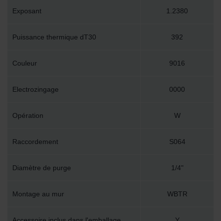
Exposant
1.2380
Puissance thermique dT30
392
Couleur
9016
Electrozingage
0000
Opération
W
Raccordement
S064
Diamètre de purge
1/4"
Montage au mur
WBTR
Accessoire inclus dans l'emballage
Y