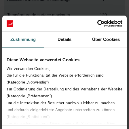
Température de surface maximum
120
Pression de service maximum
400
Zustimmung
Details
Über Cookies
Longueur technique
500 mm
Diese Webseite verwendet Cookies
Hauteur technique
1540 mm
Wir verwenden Cookies,
die für die Funktionalität der Website erforderlich sind
Profondeur technique
65 mm
(Kategorie „Notwendig“)
zur Optimierung der Darstellung und des Verhaltens der Website
Nombre d'éléments
35
(Kategorie „Präferenzen“)
um die Interaktion der Besucher nachvollziehbar zu machen
Orientation
H
und dadurch zielgerichtete Angebote unterbreiten zu können
(Kategorie „Statistiken“)
Certification CE
Y
zur Einbindung weiterer Dienste wie z.B. YouTube oder Bing