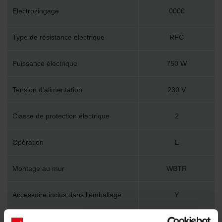
Electrozingage
0000
Type de résistance électrique
RFC
Puissance électrique
750 W
Tension d'alimentation
230 V
Classe de protection électrique
2
Opération
E
Montage au mur
WBTR
Accessoire inclus dans l'emballage
Y
Longueur technique
500 mm