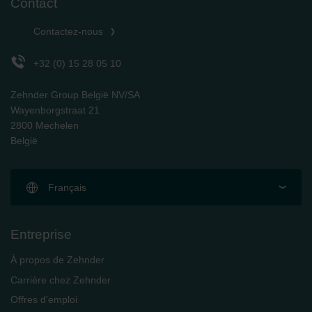
Contact
Zehnder Group Schweiz AG: Datenschutz
Zehnder Polska Sp. z o.o.: Oświadczenie o ochronie
Contactez-nous
danych Zehnder
Zehnder Group UK Limited: Privacy Policy
+32 (0) 15 28 05 10
Zehnder Group België NV/SA
Wayenborgstraat 21
2800 Mechelen
België
Français
Entreprise
À propos de Zehnder
Carrière chez Zehnder
Offres d'emploi