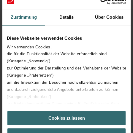
Hauteur technique
1562 mm
Zustimmung
Details
Über Cookies
Profondeur technique
75 mm
Diese Webseite verwendet Cookies
Nombre d'éléments
35
Wir verwenden Cookies,
die für die Funktionalität der Website erforderlich sind
(Kategorie „Notwendig“)
Orientation
H
zur Optimierung der Darstellung und des Verhaltens der Website
(Kategorie „Präferenzen“)
Certification CE
Y
um die Interaktion der Besucher nachvollziehbar zu machen
und dadurch zielgerichtete Angebote unterbreiten zu können
Certification NF
00
(Kategorie „Statistiken“)
zur Einbindung weiterer Dienste wie z.B. YouTube oder Bing
(Kategorie „Marketing“)
Cookies zulassen
Über „Details zeigen“ bzw. die Datenschutzerklärung erhalten
Sie weitere Informationen. Durch die Auswahl der Kategorie
nehmen Sie die jeweiligen Cookies an oder lehnen sie ab. Bei