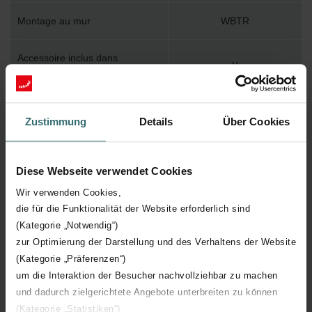
Montage au mur
WBTR
Accessoire inclus dans
Y
l'emballage
Température de surface
120
Zustimmung
Details
Über Cookies
maximum
Pression de service maximum
400
Diese Webseite verwendet Cookies
Wir verwenden Cookies,
Longueur technique
550 mm
die für die Funktionalität der Website erforderlich sind
(Kategorie „Notwendig“)
Hauteur technique
805 mm
zur Optimierung der Darstellung und des Verhaltens der Website
(Kategorie „Präferenzen“)
Profondeur technique
67 mm
um die Interaktion der Besucher nachvollziehbar zu machen
und dadurch zielgerichtete Angebote unterbreiten zu können
(Kategorie „Statistiken“)
Orientation
H