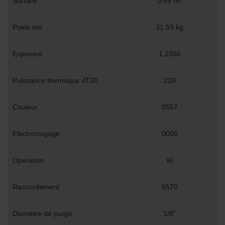
Surface
0.89 m²
Poids net
11.59 kg
Exposant
1.2350
Puissance thermique dT30
228
Couleur
0557
Electrozingage
0000
Opération
W
Raccordement
5570
Diamètre de purge
1/8"