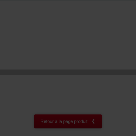
onal: Privacy Policy
atenschutz
świadczenie o ochronie danych Zehnder
ivacy Policy
Retour à la page produit