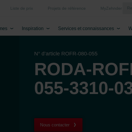
Liste de prix
Projets de référence
MyZehnder
mes
Inspiration
Services et connaissances
W
N° d’article ROFR-080-055
RODA-ROFR
055-3310-0
Nous contacter