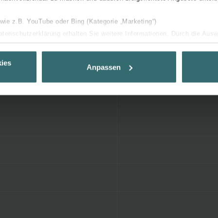
 wie z.B. YouTube oder Bing (Kategorie „Marketing“)
Datenschutzerklärung erhalten Sie weitere Informationen. Durch die Aus
ehnen sie ab. Bei der Auswahl von „Statistiken“ willigen Sie ein, dass w
Ihnen die bestmögliche Nutzererfahrung zu ermöglichen und Ihnen maß
ies
Anpassen
ur Verfügung zu stellen. Alle Einwilligungen können Sie selbstverständli
.
nder Group
cy
clarations de confidentialité
 s.r.o.: Zásady ochrany osobních údajů
tion des données
lítica de privacidad
ivacy
ndirme Sanayi ve Ticaret Limitet Şirketi: Web Sitesi Çerezleri
Privacyverklaringen