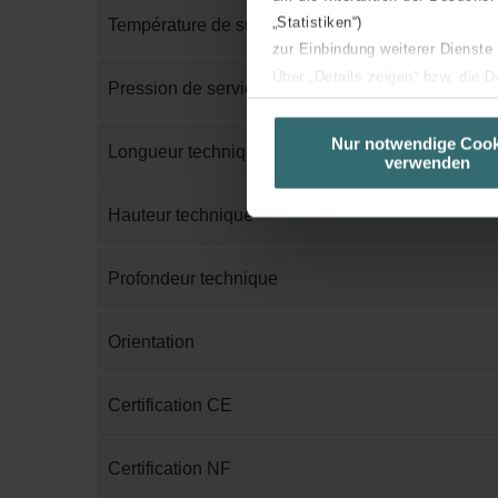
„Statistiken“)
Température de surface maximum
zur Einbindung weiterer Dienste
Über „Details zeigen“ bzw. die 
Pression de service maximum
die jeweiligen Cookies an oder l
unserer Website verwenden, um 
Nur notwendige Cook
Longueur technique
verwenden
basierend auf Ihren Interessen z
Datenschutzerklärung widerrufen
Hauteur technique
Datenschutzerklärung der Zeh
Profondeur technique
Zehnder Group AG: Data Priva
Zehnder Group België nv/sa: Dé
Zehnder Group Czech Republic
Orientation
Zehnder Group France: Protec
Zehnder Group Ibérica SAU: Po
Certification CE
Zehnder Group Italia S.r.l.: Pr
Zehnder Group İç Mekan İklimle
Certification NF
Zehnder Group Nederland bv: 