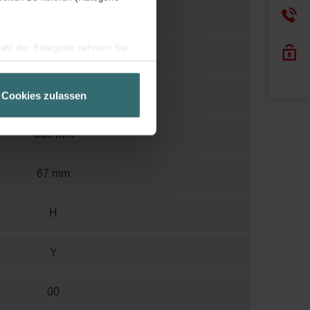
120
wahl der Kategorie nehmen Sie
400
ir Ihren Besuchsverlauf auf
geschneiderte Informationen
550 mm
Cookies zulassen
ch über einen Link in der
805 mm
67 mm
H
Y
00