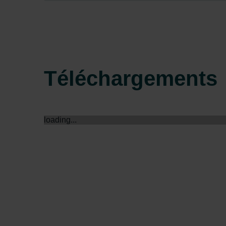
Zehnder Group Sales Internati
Zehnder Group Schweiz AG: D
Zehnder Polska Sp. z o.o.: O
Zehnder Group UK Limited: Pr
Téléchargements
loading...