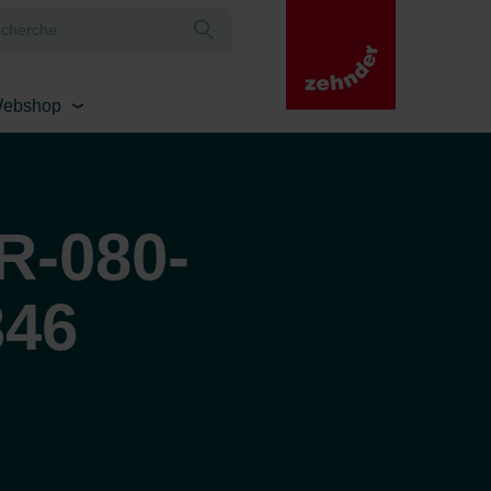
ebshop
-080-
346