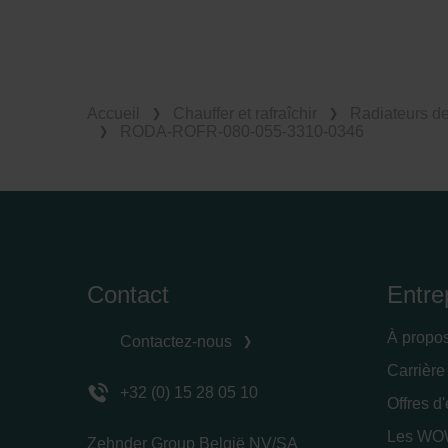
Accueil
Chauffer et rafraîchir
Radiateurs d
RODA-ROFR-080-055-3310-0346
Contact
Entre
À propo
Contactez-nous
Carrière
+32 (0) 15 28 05 10
Offres d
Les WOW
Zehnder Group België NV/SA