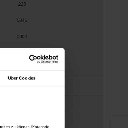
228
0346
0000
W
3310
Über Cookies
1/8"
WBTR
Y
reiten zu können (Kategorie