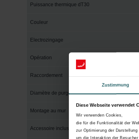
Puissance thermique dT30
Couleur
Electrozingage
Opération
Raccordement
Zustimmung
Diamètre de purge
Diese Webseite verwendet 
Montage au mur
Wir verwenden Cookies,
die für die Funktionalität der We
Accessoire inclus dans l'emballage
zur Optimierung der Darstellung
um die Interaktion der Besucher