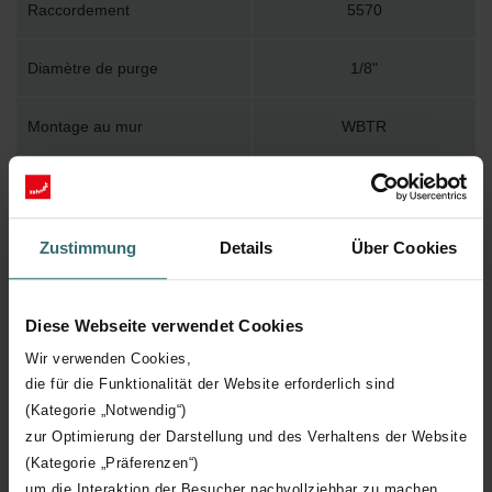
Raccordement
5570
Diamètre de purge
1/8"
Montage au mur
WBTR
Accessoire inclus dans
Y
l'emballage
Zustimmung
Details
Über Cookies
Température de surface
120
maximum
Diese Webseite verwendet Cookies
Pression de service maximum
400
Wir verwenden Cookies,
die für die Funktionalität der Website erforderlich sind
Longueur technique
550 mm
(Kategorie „Notwendig“)
zur Optimierung der Darstellung und des Verhaltens der Website
(Kategorie „Präferenzen“)
Hauteur technique
842 mm
um die Interaktion der Besucher nachvollziehbar zu machen