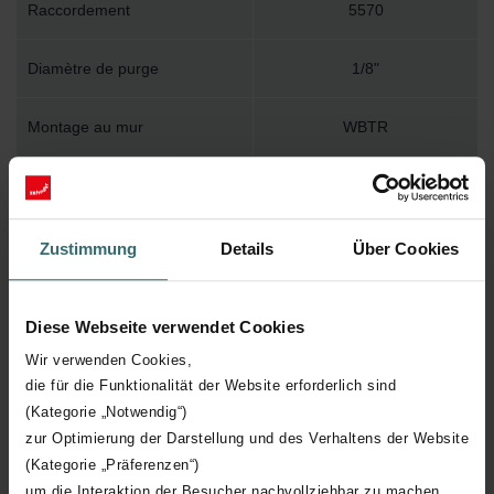
Raccordement
5570
Diamètre de purge
1/8"
Montage au mur
WBTR
Accessoire inclus dans
Y
l'emballage
Zustimmung
Details
Über Cookies
Température de surface
120
maximum
Diese Webseite verwendet Cookies
Pression de service maximum
400
Wir verwenden Cookies,
die für die Funktionalität der Website erforderlich sind
Longueur technique
550 mm
(Kategorie „Notwendig“)
zur Optimierung der Darstellung und des Verhaltens der Website
(Kategorie „Präferenzen“)
Hauteur technique
1220 mm
um die Interaktion der Besucher nachvollziehbar zu machen