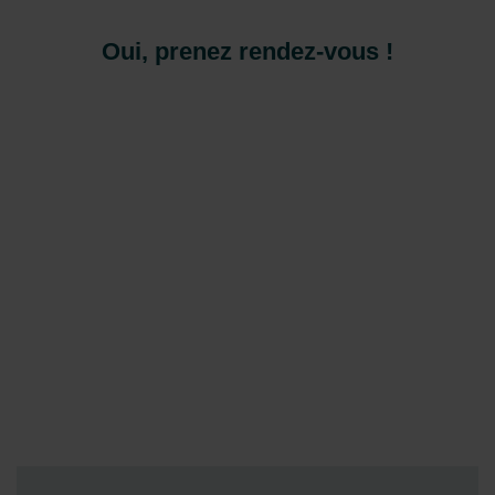
Zehnder Polska Sp. z o.o.: Oświadczenie o ochronie
danych Zehnder
Oui, prenez rendez-vous !
Zehnder Group UK Limited: Privacy Policy