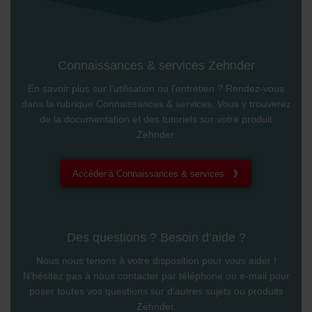
osobních údajů
Zehnder Group France: Protection des données
Zehnder Group Ibérica SAU: Política de privacidad
Zehnder Group Italia S.r.l.: Privacy
Connaissances & services Zehnder
Zehnder Group İç Mekan İklimlendirme Sanayi ve Ticaret
Limitet Şirketi: Web Sitesi Çerezleri
En savoir plus sur l’utilisation ou l’entretien ? Rendez-vous
Zehnder Group Nederland bv: Privacyverklaringen
dans la rubrique Connaissances & services. Vous y trouverez
Zehnder Group Sales International: Privacy Policy
de la documentation et des tutoriels sur votre produit
Zehnder Group Schweiz AG: Datenschutz
Zehnder.
Zehnder Polska Sp. z o.o.: Oświadczenie o ochronie
danych Zehnder
Zehnder Group UK Limited: Privacy Policy
Accéder à Connaissances & services
Des questions ? Besoin d’aide ?
Nous nous tenons à votre disposition pour vous aider !
N’hésitez pas à nous contacter par téléphone ou e-mail pour
poser toutes vos questions sur d’autres sujets ou produits
Zehnder.