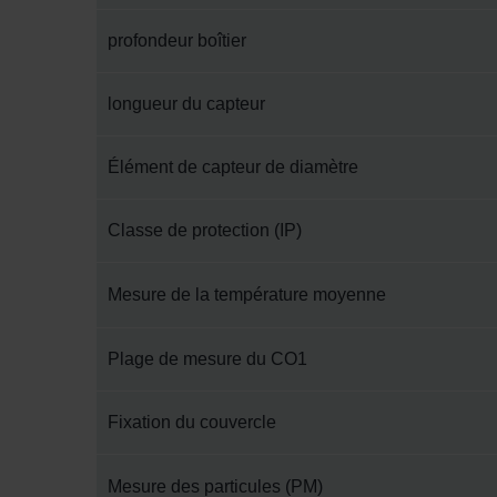
Zehnder Group İç Mekan İklimle
Zehnder Group Nederland bv: 
profondeur boîtier
Zehnder Group Sales Internati
Zehnder Group Schweiz AG: D
longueur du capteur
Zehnder Polska Sp. z o.o.: O
Zehnder Group UK Limited: Pr
Élément de capteur de diamètre
Classe de protection (IP)
Mesure de la température moyenne
Plage de mesure du CO1
Fixation du couvercle
Mesure des particules (PM)