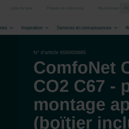
Liste de prix
Projets de référence
MyZehnder
mes
Inspiration
Services et connaissances
W
N° d’article 655000885
ComfoNet C
CO2 C67 - 
montage ap
(boïtier inc