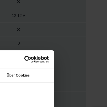
12-12 V
0
0
Über Cookies
0-0 g/m³
Autre