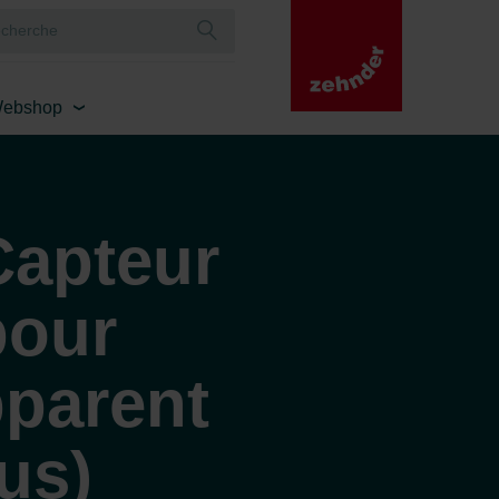
ebshop
apteur
pour
parent
lus)