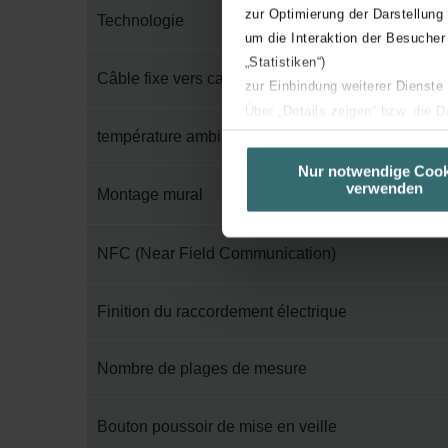
zur Optimierung der Darstellung
Technologie
um die Interaktion der Besucher
„Statistiken“)
Câble fixe vers capteur
zur Einbindung weiterer Dienste
Über „Details zeigen“ bzw. die 
température ambiante
die jeweiligen Cookies an oder l
unserer Website verwenden, um 
Nur notwendige Cook
verwenden
basierend auf Ihren Interessen z
Montage mural
Datenschutzerklärung widerrufen
NFC (Near Field Communication)
Datenschutzerklärung der Zeh
Zehnder Group AG: Data Priva
Finition du raccordement électrique
Zehnder Group België nv/sa: Dé
Zehnder Group Czech Republic
Nombre de plages de mesure
Zehnder Group France: Protec
Zehnder Group Ibérica SAU: Po
Zehnder Group Italia S.r.l.: Pr
Bouton poussoir de mise en veille