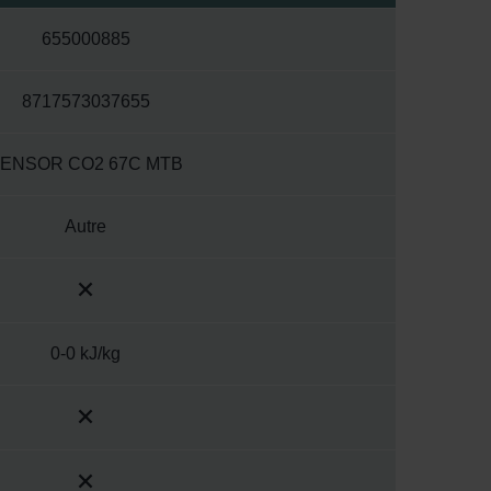
655000885
8717573037655
ENSOR CO2 67C MTB
Autre
0-0 kJ/kg