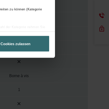
NDIR
reiten zu können (Kategorie
wahl der Kategorie nehmen Sie
10-40 °C
ir Ihren Besuchsverlauf auf
geschneiderte Informationen
Cookies zulassen
ch über einen Link in der
Borne à vis
1