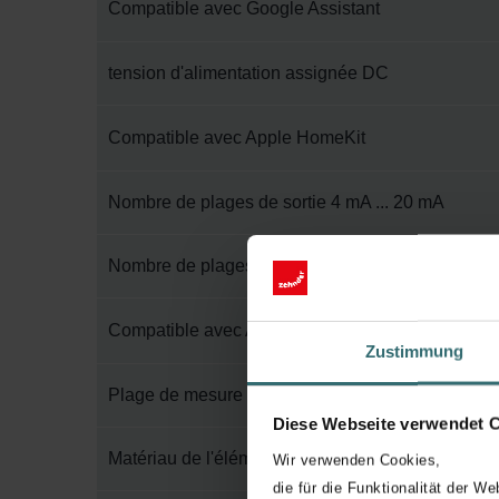
Compatible avec Google Assistant
tension d'alimentation assignée DC
Compatible avec Apple HomeKit
Nombre de plages de sortie 4 mA ... 20 mA
Nombre de plages de sortie 0 V ... 5 V
Compatible avec Amazon Alexa
Zustimmung
Plage de mesure de l'humidité absolue de l'air
Diese Webseite verwendet 
Matériau de l'élément
Wir verwenden Cookies,
die für die Funktionalität der We