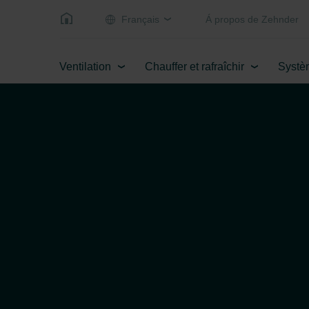
Français
Á propos de Zehnder
Ventilation
Chauffer et rafraîchir
Systè