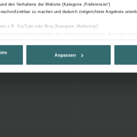
 und des Verhaltens der Website (Kategorie „Präferenzen“)
 nachvollziehbar zu machen und dadurch zielgerichtete Angebote unterb
 wie z.B. YouTube oder Bing (Kategorie „Marketing“)
Datenschutzerklärung erhalten Sie weitere Informationen. Durch die Aus
ehnen sie ab. Bei der Auswahl von „Statistiken“ willigen Sie ein, dass w
Ihnen die bestmögliche Nutzererfahrung zu ermöglichen und Ihnen maß
ies
Anpassen
ur Verfügung zu stellen. Alle Einwilligungen können Sie selbstverständli
.
nder Group
cy
clarations de confidentialité
 s.r.o.: Zásady ochrany osobních údajů
tion des données
lítica de privacidad
ivacy