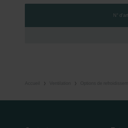
Zehnder Group Italia S.r.l.: Pr
Zehnder Group İç Mekan İklimle
N° d’art
Zehnder Group Nederland bv: 
Zehnder Group Sales Internati
Zehnder Group Schweiz AG: D
Zehnder Polska Sp. z o.o.: O
Zehnder Group UK Limited: Pr
Accueil
Ventilation
Options de refroidissem