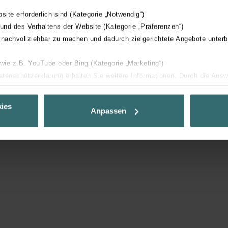
bsite erforderlich sind (Kategorie „Notwendig“)
 und des Verhaltens der Website (Kategorie „Präferenzen“)
 nachvollziehbar zu machen und dadurch zielgerichtete Angebote unterb
 wie z.B. YouTube oder Bing (Kategorie „Marketing“)
Datenschutzerklärung erhalten Sie weitere Informationen. Durch die Aus
ehnen sie ab. Bei der Auswahl von „Statistiken“ willigen Sie ein, dass w
Ihnen die bestmögliche Nutzererfahrung zu ermöglichen und Ihnen maß
ies
Anpassen
ur Verfügung zu stellen. Alle Einwilligungen können Sie selbstverständli
.
nder Group
cy
clarations de confidentialité
 s.r.o.: Zásady ochrany osobních údajů
tion des données
lítica de privacidad