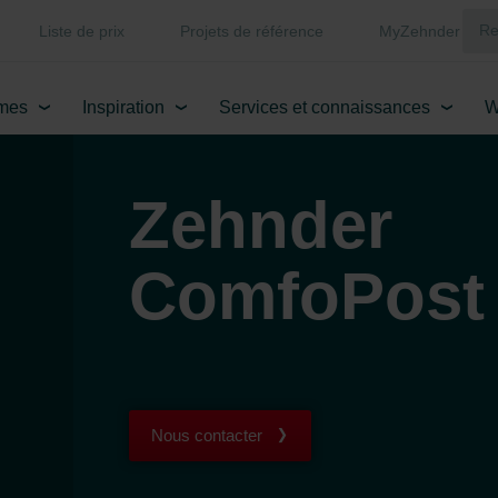
Liste de prix
Projets de référence
MyZehnder
mes
Inspiration
Services et connaissances
W
Zehnder
ComfoPost
Nous contacter