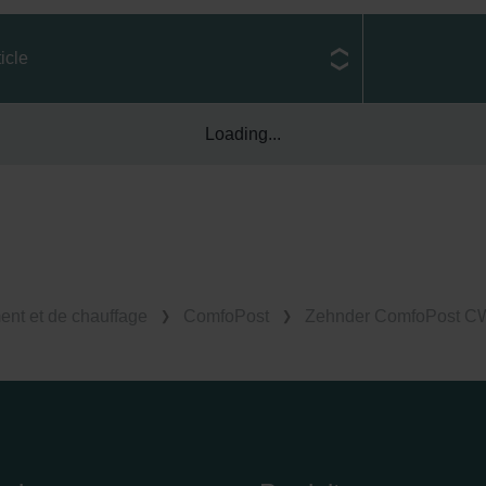
ivacy
ndirme Sanayi ve Ticaret Limitet Şirketi: Web Sitesi Çerezleri
icle
Privacyverklaringen
onal: Privacy Policy
atenschutz
Loading...
świadczenie o ochronie danych Zehnder
ivacy Policy
ent et de chauffage
ComfoPost
Zehnder ComfoPost C