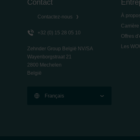
Contact
Entre
À propo
Contactez-nous
Carrière
+32 (0) 15 28 05 10
Offres d
Les WOW
Zehnder Group België NV/SA
Wayenborgstraat 21
2800 Mechelen
België
Français