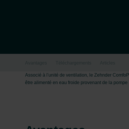
Avantages
Téléchargements
Articles
Associé à l'unité de ventilation, le Zehnder ComfoP
être alimenté en eau froide provenant de la pompe à e