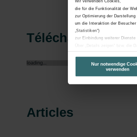
Wir verwenden Cookies,
die für die Funktionalität der We
zur Optimierung der Darstellung
um die Interaktion der Besucher
„Statistiken“)
Téléchargements
zur Einbindung weiterer Dienste
Über „Details zeigen“ bzw. die 
die jeweiligen Cookies an oder l
unserer Website verwenden, um 
loading...
Nur notwendige Cook
verwenden
basierend auf Ihren Interessen z
Datenschutzerklärung widerrufen
Datenschutzerklärung der Zeh
Zehnder Group AG: Data Priva
Articles
Zehnder Group België nv/sa: Dé
Zehnder Group Czech Republic
Zehnder Group France: Protec
Zehnder Group Ibérica SAU: Po