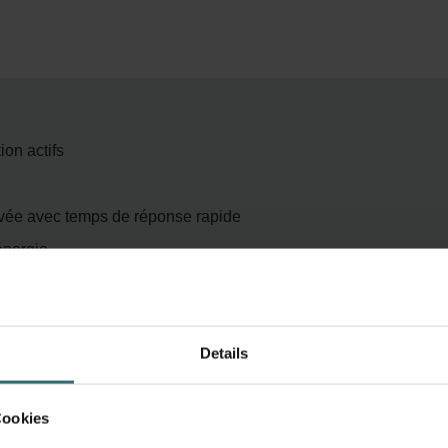
ion actifs
evée avec temps de réponse rapide
énergie
inée à un système de récupération de chaleur
Details
Cookies