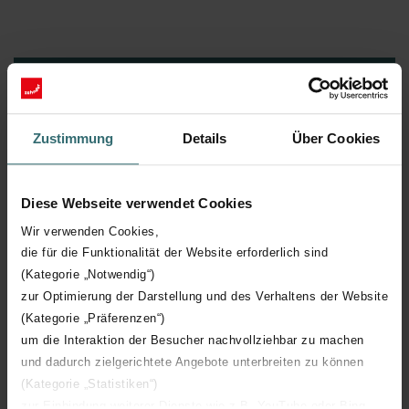
Un climat intérieur encore
Zustimmung
Details
Über Cookies
plus sain? Ensemble, on
va plus loin!
Diese Webseite verwendet Cookies
Wir verwenden Cookies,
die für die Funktionalität der Website erforderlich sind
(Kategorie „Notwendig“)
zur Optimierung der Darstellung und des Verhaltens der Website
(Kategorie „Präferenzen“)
um die Interaktion der Besucher nachvollziehbar zu machen
Zehnder@YourService
und dadurch zielgerichtete Angebote unterbreiten zu können
En savoir plus sur l’utilisation ou l’entretien ? Rendez-vous
(Kategorie „Statistiken“)
dans la rubrique Connaissances & services. Vous y trouverez
zur Einbindung weiterer Dienste wie z.B. YouTube oder Bing