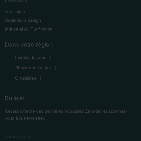
danych Zehnder
Ventilation
Zehnder Group UK Limited: Privacy Policy
Radiateurs design
Industrial Air Purification
Dans votre région
Installer locator
Showroom locator
Grossistes
Bulletin
Restez informé des dernières actualités Zehnder et abonnez-
vous à la newsletter.