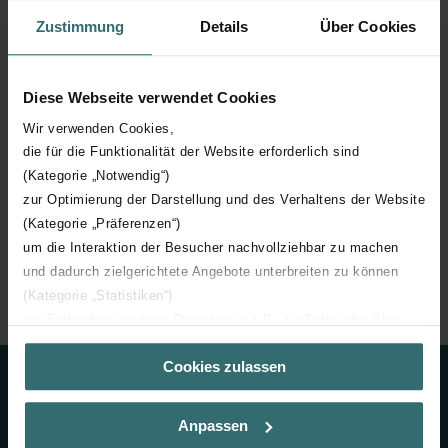
Zustimmung
Details
Über Cookies
Diese Webseite verwendet Cookies
Téléchargements
Wir verwenden Cookies,
die für die Funktionalität der Website erforderlich sind
loading...
(Kategorie „Notwendig“)
zur Optimierung der Darstellung und des Verhaltens der Website
(Kategorie „Präferenzen“)
um die Interaktion der Besucher nachvollziehbar zu machen
und dadurch zielgerichtete Angebote unterbreiten zu können
Accueil
Ventilation
Système D
Zehnder ComfoAir Compact WM
(Kategorie „Statistiken“)
zur Einbindung weiterer Dienste wie z.B. YouTube oder Bing
(Kategorie „Marketing“)
Cookies zulassen
Über „Details zeigen“ bzw. die Datenschutzerklärung erhalten
Sie weitere Informationen. Durch die Auswahl der Kategorie
Contact
nehmen Sie die jeweiligen Cookies an oder lehnen sie ab. Bei
Anpassen
Contactez-nous
der Auswahl von „Statistiken“ willigen Sie ein, dass wir Ihren