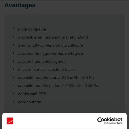
Avantages
unité compacte
disponible en modèle mural et plafond
2-en-1: L/R-conversion via software
avec sonde hygrométrique intégrée
avec minuterie intelligente
mise en service rapide et facile
capacité modèle mural :230 m³/h -150 Pa
capacité modèle plafond : 230 m³/h -150 Pa
conformité PEB
epb-conform