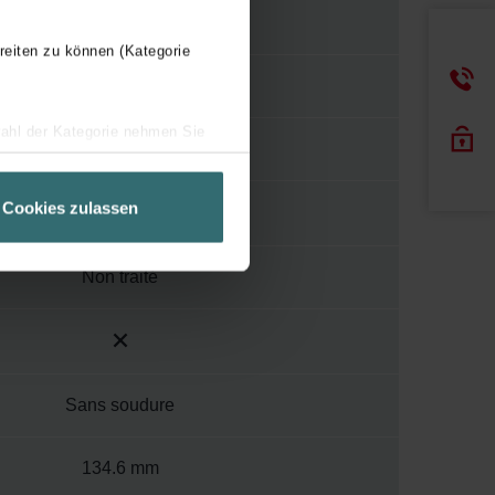
reiten zu können (Kategorie
Noir
wahl der Kategorie nehmen Sie
D
ir Ihren Besuchsverlauf auf
geschneiderte Informationen
Cookies zulassen
ch über einen Link in der
Non traité
Sans soudure
134.6 mm