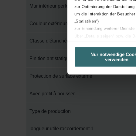
Mur intérieur perforé
zur Optimierung der Darstellung
um die Interaktion der Besucher
„Statistiken“)
Couleur extérieure
zur Einbindung weiterer Dienste
Über „Details zeigen“ bzw. die 
Classe d'étanchéité à l'air selon EN 1751
die jeweiligen Cookies an oder l
unserer Website verwenden, um 
Nur notwendige Cook
Finition antistatique
verwenden
basierend auf Ihren Interessen z
Datenschutzerklärung widerrufen
Protection de surface externe
Datenschutzerklärung der Zeh
Zehnder Group AG: Data Priva
Avec profil à pousser
Zehnder Group België nv/sa: Dé
Zehnder Group Czech Republic
Type de production
Zehnder Group France: Protec
Zehnder Group Ibérica SAU: Po
longueur utile raccordement 1
Zehnder Group Italia S.r.l.: Pr