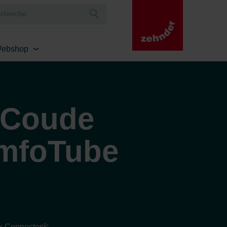
ebshop
 Coude
omfoTube
ck Connector®