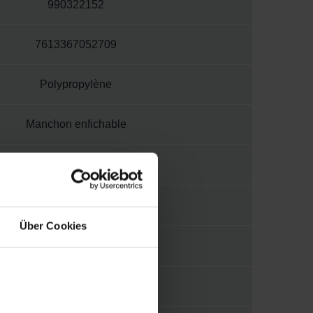
990322152
7613367052709
Polypropylène
Manchon enfichable
50 mm
Über Cookies
Conduit non isolé