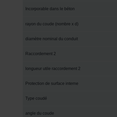
Zehnder Group İç Mekan İklimle
Incorporable dans le béton
Zehnder Group Nederland bv: 
Zehnder Group Sales Internati
Zehnder Group Schweiz AG: D
rayon du coude (nombre x d)
Zehnder Polska Sp. z o.o.: O
Zehnder Group UK Limited: Pr
diamètre nominal du conduit
Raccordement 2
longueur utile raccordement 2
Protection de surface interne
Type coudé
angle du coude