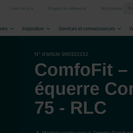
Liste de prix
Projets de référence
MyZehnder
mes
Inspiration
Services et connaissances
W
N° d’article 990322152
ComfoFit –
équerre C
75 - RLC
Montage rapide avec le Zehnder RapidLo