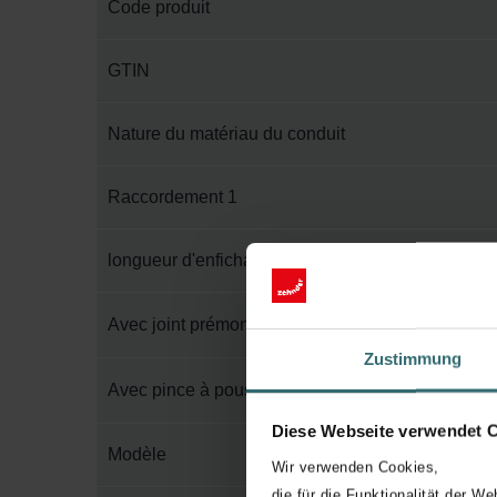
Code produit
GTIN
Nature du matériau du conduit
Raccordement 1
longueur d'enfichage
Avec joint prémonté
Zustimmung
Avec pince à pousser
Diese Webseite verwendet 
Modèle
Wir verwenden Cookies,
die für die Funktionalität der We