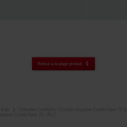
Retour à la page produit
d'air
Zehnder ComfoFit - Coudes équerre ComfoTube 75 &
querre ComfoTube 75 - RLC