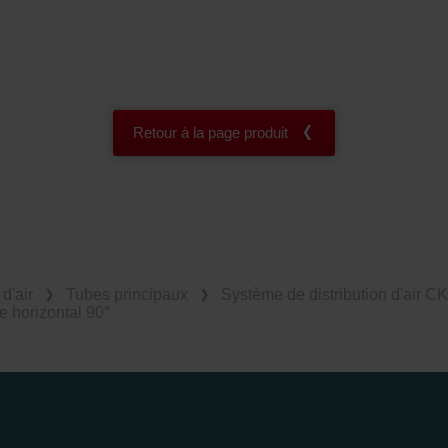
Retour à la page produit
d'air
Tubes principaux
Système de distribution d'air C
horizontal 90°