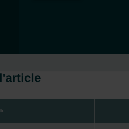
'article
tte