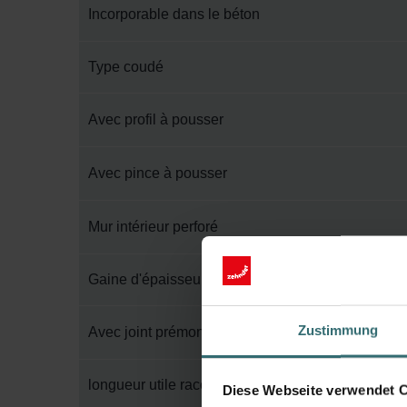
Incorporable dans le béton
Type coudé
Avec profil à pousser
Avec pince à pousser
Mur intérieur perforé
Gaine d'épaisseur de paroi
Zustimmung
Avec joint prémonté
longueur utile raccordement 2
Diese Webseite verwendet 