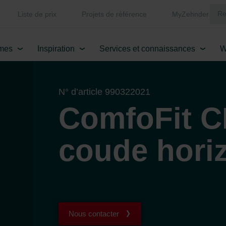
Liste de prix
Projets de référence
MyZehnder
mes
Inspiration
Services et connaissances
W
N° d’article 990322021
ComfoFit C
coude horiz
Nous contacter