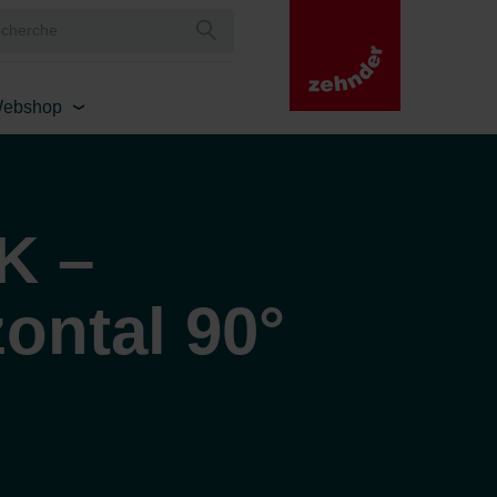
ebshop
K –
ontal 90°