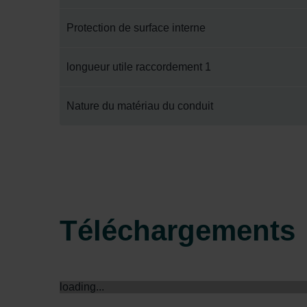
Zehnder Group Italia S.r.l.: Pr
Protection de surface interne
Zehnder Group İç Mekan İklimle
Zehnder Group Nederland bv: 
longueur utile raccordement 1
Zehnder Group Sales Internati
Zehnder Group Schweiz AG: D
Zehnder Polska Sp. z o.o.: O
Nature du matériau du conduit
Zehnder Group UK Limited: Pr
Téléchargements
loading...