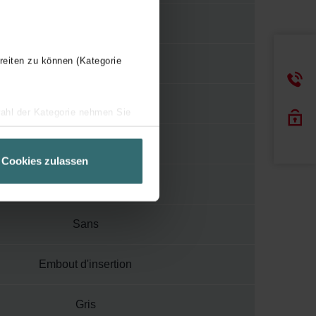
Non traité
reiten zu können (Kategorie
Conduit non isolé
70 mm
wahl der Kategorie nehmen Sie
ir Ihren Besuchsverlauf auf
Plastique
geschneiderte Informationen
Cookies zulassen
ch über einen Link in der
326 mm
Sans
Embout d'insertion
Gris