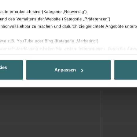
bsite erforderlich sind (Kategorie „Notwendig“)
 und des Verhaltens der Website (Kategorie „Präferenzen“)
 nachvollziehbar zu machen und dadurch zielgerichtete Angebote unterb
 wie z.B. YouTube oder Bing (Kategorie „Marketing“)
Datenschutzerklärung erhalten Sie weitere Informationen. Durch die Aus
ehnen sie ab. Bei der Auswahl von „Statistiken“ willigen Sie ein, dass w
Ihnen die bestmögliche Nutzererfahrung zu ermöglichen und Ihnen maß
ies
Anpassen
ur Verfügung zu stellen. Alle Einwilligungen können Sie selbstverständli
.
nder Group
cy
clarations de confidentialité
 s.r.o.: Zásady ochrany osobních údajů
tion des données
lítica de privacidad