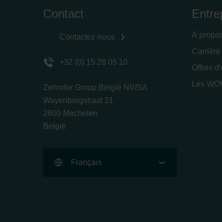
Contact
Entre
À propo
Contactez-nous
Carrière
+32 (0) 15 28 05 10
Offres d
Les WOW
Zehnder Group België NV/SA
Wayenborgstraat 21
2800 Mechelen
België
Français