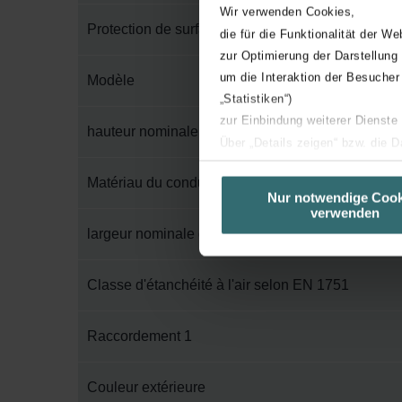
Wir verwenden Cookies,
Protection de surface externe
die für die Funktionalität der We
zur Optimierung der Darstellung
um die Interaktion der Besucher
Modèle
„Statistiken“)
zur Einbindung weiterer Dienste
hauteur nominale du conduit
Über „Details zeigen“ bzw. die 
die jeweiligen Cookies an oder l
Matériau du conduit
unserer Website verwenden, um 
Nur notwendige Cook
verwenden
basierend auf Ihren Interessen z
largeur nominale du conduit
Datenschutzerklärung widerrufen
Datenschutzerklärung der Zeh
Classe d'étanchéité à l'air selon EN 1751
Zehnder Group AG: Data Priva
Zehnder Group België nv/sa: Dé
Raccordement 1
Zehnder Group Czech Republic
Zehnder Group France: Protec
Couleur extérieure
Zehnder Group Ibérica SAU: Po