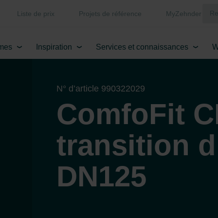
Liste de prix
Projets de référence
MyZehnder
mes
Inspiration
Services et connaissances
W
N° d’article 990322029
ComfoFit C
transition d
DN125