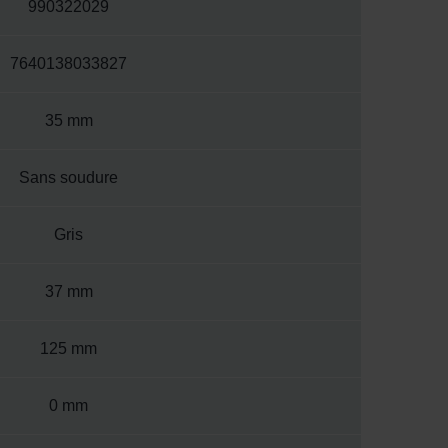
990322029
7640138033827
35 mm
Sans soudure
Gris
37 mm
125 mm
0 mm