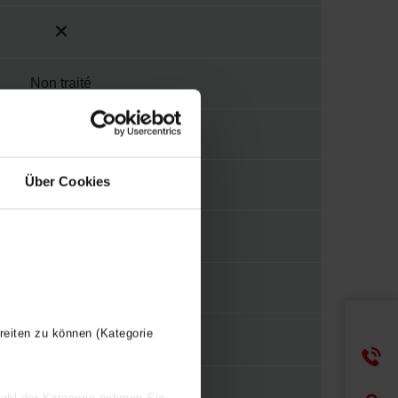
Non traité
158 mm
Über Cookies
2.5 mm
Sans
reiten zu können (Kategorie
37 mm