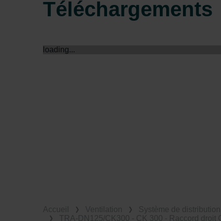
Téléchargements
loading...
Accueil
Ventilation
Système de distribution 
TRA-DN125/CK300 - CK 300 - Raccord droit 