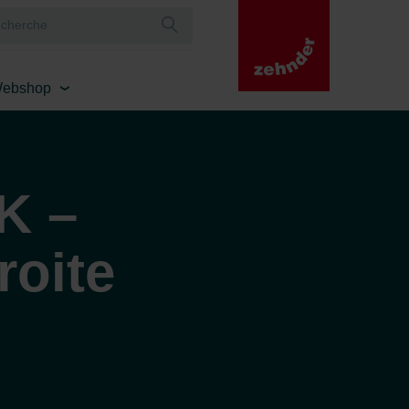
ebshop
K –
roite