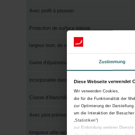
Avec profil à pousser
Protection de surface interne
largeur nom. de conduit raccordement 2
Zustimmung
Gaine d'épaisseur de paroi
Incorporable dans le béton
Diese Webseite verwendet 
Wir verwenden Cookies,
Classe d'étanchéité à l'air selon EN 1751
die für die Funktionalität der We
zur Optimierung der Darstellung
um die Interaktion der Besucher
Avec joint prémonté
„Statistiken“)
zur Einbindung weiterer Dienste
longueur utile raccordement 1