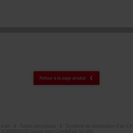
Retour à la page produit
d'air
Tubes principaux
Système de distribution d'air C
CK300/DN125 (aussi pour ComfoFlat 51-4/6)