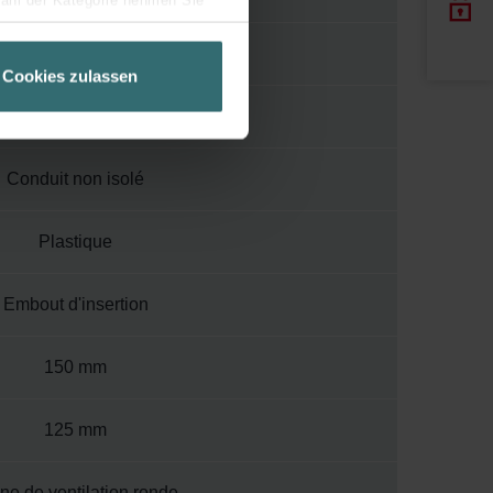
wahl der Kategorie nehmen Sie
ir Ihren Besuchsverlauf auf
48 mm
geschneiderte Informationen
Cookies zulassen
ch über einen Link in der
Non traité
Conduit non isolé
Plastique
Embout d'insertion
150 mm
125 mm
ne de ventilation ronde