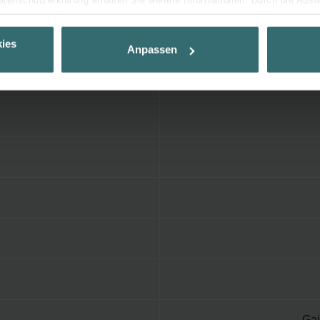
Datenschutzerklärung erhalten Sie weitere Informationen. Durch die Aus
ehnen sie ab. Bei der Auswahl von „Statistiken“ willigen Sie ein, dass w
Ihnen die bestmögliche Nutzererfahrung zu ermöglichen und Ihnen maß
ies
Anpassen
ur Verfügung zu stellen. Alle Einwilligungen können Sie selbstverständli
.
nder Group
cy
clarations de confidentialité
 s.r.o.: Zásady ochrany osobních údajů
tion des données
lítica de privacidad
ivacy
ndirme Sanayi ve Ticaret Limitet Şirketi: Web Sitesi Çerezleri
Privacyverklaringen
onal: Privacy Policy
atenschutz
świadczenie o ochronie danych Zehnder
Gai