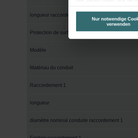
Über „Details zeigen“ bzw. die 
die jeweiligen Cookies an oder l
longueur raccordement 1
unserer Website verwenden, um 
Nur notwendige Cook
verwenden
basierend auf Ihren Interessen z
Datenschutzerklärung widerrufen
Protection de surface externe
Datenschutzerklärung der Zeh
Modèle
Zehnder Group AG: Data Priva
Zehnder Group België nv/sa: Dé
Matériau du conduit
Zehnder Group Czech Republic
Zehnder Group France: Protec
Raccordement 1
Zehnder Group Ibérica SAU: Po
Zehnder Group Italia S.r.l.: Pr
longueur
Zehnder Group İç Mekan İklimle
Zehnder Group Nederland bv: 
diamètre nominal conduite raccordement 1
Zehnder Group Sales Internati
Zehnder Group Schweiz AG: D
Zehnder Polska Sp. z o.o.: O
Finition raccordement 1