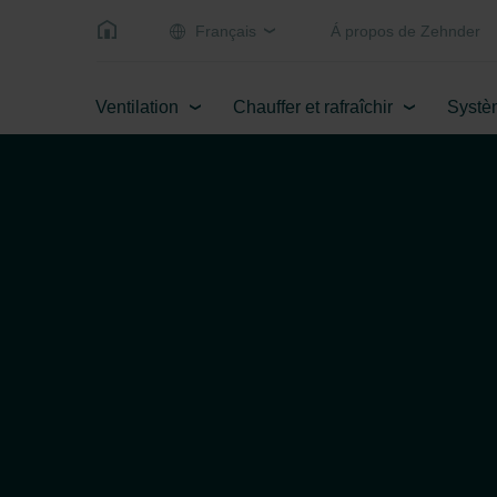
Français
Á propos de Zehnder
Ventilation
Chauffer et rafraîchir
Systè