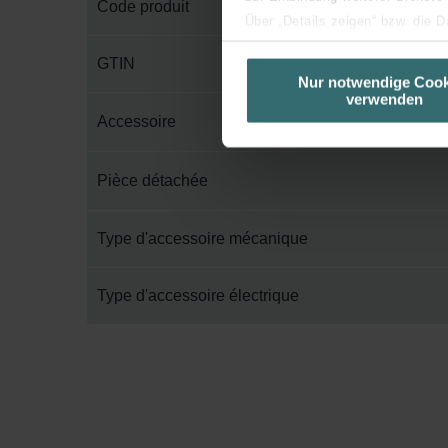
Code produit
Über „Details zeigen“ bzw. die 
die jeweiligen Cookies an oder l
GTIN
unserer Website verwenden, um 
Nur notwendige Cook
verwenden
basierend auf Ihren Interessen z
Accessoire
Datenschutzerklärung widerrufen
Datenschutzerklärung der Zeh
Pièce détachée
Zehnder Group AG: Data Priva
Zehnder Group België nv/sa: Dé
Type d'accessoire mécanique
Zehnder Group Czech Republic
Zehnder Group France: Protec
Type d'accessoire électrique
Zehnder Group Ibérica SAU: Po
Zehnder Group Italia S.r.l.: Pr
Zehnder Group İç Mekan İklimle
Zehnder Group Nederland bv: 
Zehnder Group Sales Internati
Zehnder Group Schweiz AG: D