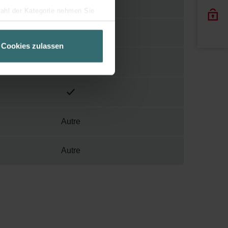
655010210
wahl der Kategorie nehmen Sie
ir Ihren Besuchsverlauf auf
8717573024211
geschneiderte Informationen
Cookies zulassen
ch über einen Link in der
Autre
Autre