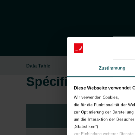
Data Table
Zustimmung
Spécifications de l
Diese Webseite verwendet 
Wir verwenden Cookies,
die für die Funktionalität der We
zur Optimierung der Darstellung
Étiq
um die Interaktion der Besucher
„Statistiken“)
zur Einbindung weiterer Dienste