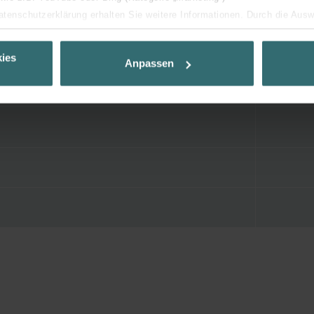
Datenschutzerklärung erhalten Sie weitere Informationen. Durch die Aus
ehnen sie ab. Bei der Auswahl von „Statistiken“ willigen Sie ein, dass w
Ihnen die bestmögliche Nutzererfahrung zu ermöglichen und Ihnen maß
ies
Anpassen
ur Verfügung zu stellen. Alle Einwilligungen können Sie selbstverständli
.
nder Group
cy
clarations de confidentialité
 s.r.o.: Zásady ochrany osobních údajů
tion des données
lítica de privacidad
ivacy
ndirme Sanayi ve Ticaret Limitet Şirketi: Web Sitesi Çerezleri
Privacyverklaringen
onal: Privacy Policy
atenschutz