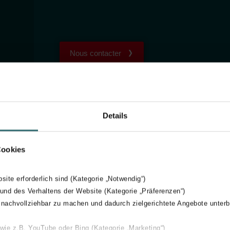
Nous contacter
Details
'article
Cookies
bsite erforderlich sind (Kategorie „Notwendig“)
 und des Verhaltens der Website (Kategorie „Präferenzen“)
uette
 nachvollziehbar zu machen und dadurch zielgerichtete Angebote unterb
 wie z.B. YouTube oder Bing (Kategorie „Marketing“)