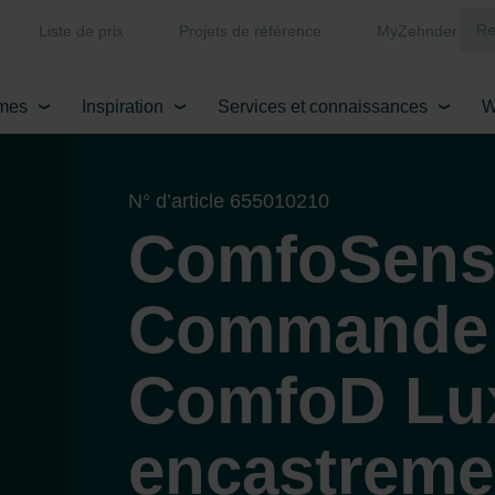
Liste de prix
Projets de référence
MyZehnder
mes
Inspiration
Services et connaissances
W
N° d’article 655010210
ComfoSense
Commande d
ComfoD Lux
encastreme