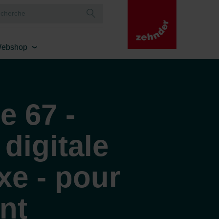
ebshop
 67 -
igitale
e - pour
nt