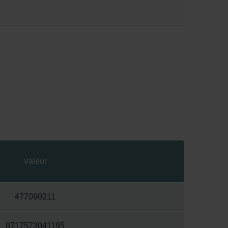
Valeur
477090211
8717573041195