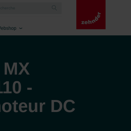
ebshop
 MX
10 -
moteur DC