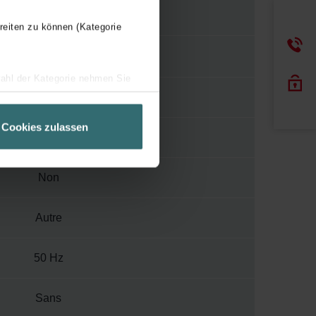
200 mm
reiten zu können (Kategorie
wahl der Kategorie nehmen Sie
ir Ihren Besuchsverlauf auf
0.308 kW/(m³/s)
geschneiderte Informationen
Cookies zulassen
ch über einen Link in der
0-10 V
Non
Autre
50 Hz
Sans