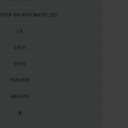
OOF MX AUTOMATIC 110
1 A
230 V
50 Hz
1520 m³/h
880 m³/h