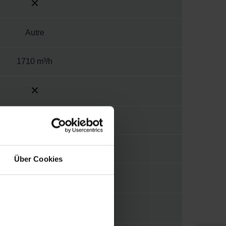
Autre
1710 m³/h
330-330 mm
1.31 A
Über Cookies