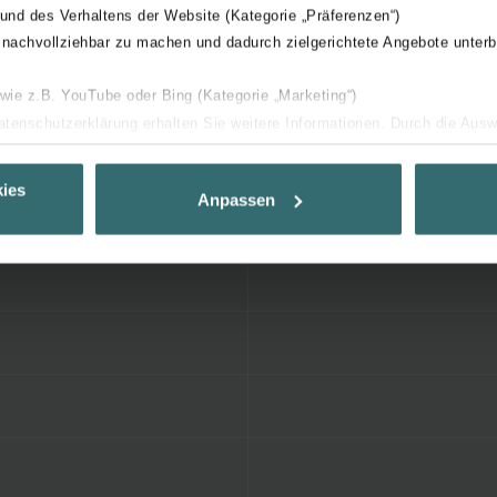
 und des Verhaltens der Website (Kategorie „Präferenzen“)
 nachvollziehbar zu machen und dadurch zielgerichtete Angebote unterb
 wie z.B. YouTube oder Bing (Kategorie „Marketing“)
Datenschutzerklärung erhalten Sie weitere Informationen. Durch die Aus
ehnen sie ab. Bei der Auswahl von „Statistiken“ willigen Sie ein, dass w
Ihnen die bestmögliche Nutzererfahrung zu ermöglichen und Ihnen maß
ies
Anpassen
ur Verfügung zu stellen. Alle Einwilligungen können Sie selbstverständli
.
nder Group
cy
clarations de confidentialité
 s.r.o.: Zásady ochrany osobních údajů
tion des données
lítica de privacidad
ivacy