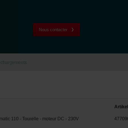
Nous contacter
échargements
Artike
c 110 - Tourelle - moteur DC - 230V
47709