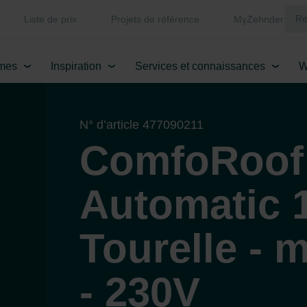
Liste de prix
Projets de référence
MyZehnder
mes
Inspiration
Services et connaissances
W
N° d’article 477090211
ComfoRoof
Automatic 1
Tourelle - 
- 230V