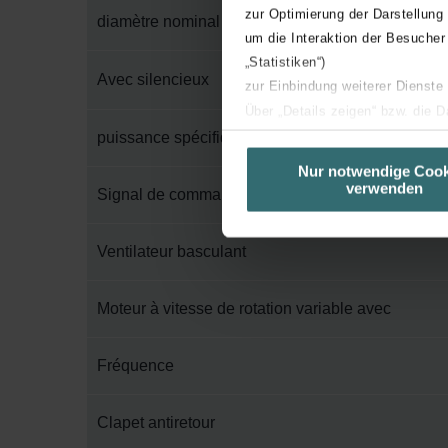
zur Optimierung der Darstellung
diamètre nominal du conduit
um die Interaktion der Besucher
„Statistiken“)
Avec silencieux
zur Einbindung weiterer Dienste
Über „Details zeigen“ bzw. die 
die jeweiligen Cookies an oder l
puissance spécifique ventilateur à Qmax
unserer Website verwenden, um 
Nur notwendige Cook
verwenden
basierend auf Ihren Interessen z
Signal de commande
Datenschutzerklärung widerrufen
Ventilateur basculant
Datenschutzerklärung der Zeh
Zehnder Group AG: Data Priva
Moteur à vitesse de rotation variable avec
Zehnder Group België nv/sa: Dé
Zehnder Group Czech Republic
Fréquence
Zehnder Group France: Protec
Zehnder Group Ibérica SAU: Po
Clapet antiretour
Zehnder Group Italia S.r.l.: Pr