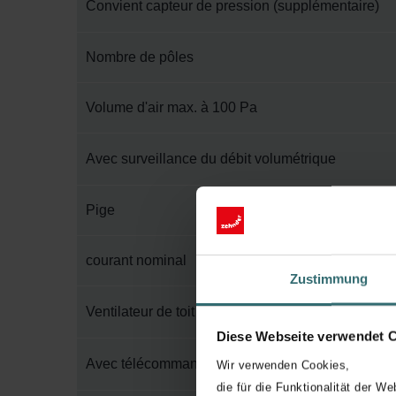
Convient capteur de pression (supplémentaire)
Nombre de pôles
Volume d'air max. à 100 Pa
Avec surveillance du débit volumétrique
Pige
courant nominal
Zustimmung
Ventilateur de toit d'alimentation en air
Diese Webseite verwendet 
Avec télécommande sans fil
Wir verwenden Cookies,
die für die Funktionalität der We