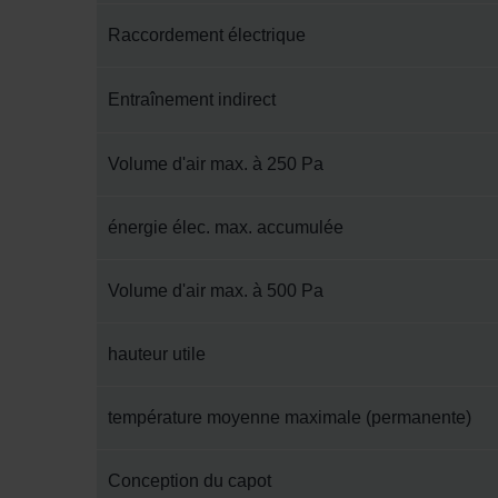
Zehnder Group İç Mekan İklimle
Zehnder Group Nederland bv: 
Raccordement électrique
Zehnder Group Sales Internati
Zehnder Group Schweiz AG: D
Entraînement indirect
Zehnder Polska Sp. z o.o.: O
Zehnder Group UK Limited: Pr
Volume d'air max. à 250 Pa
énergie élec. max. accumulée
Volume d'air max. à 500 Pa
hauteur utile
température moyenne maximale (permanente)
Conception du capot