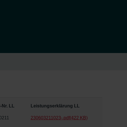
l-Nr. LL
Leistungserklärung LL
0211
230603211023-.pdf
(422 KB)