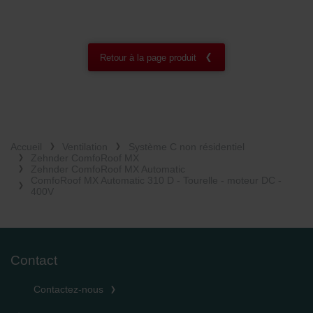
Retour à la page produit
Accueil
Ventilation
Système C non résidentiel
Zehnder ComfoRoof MX
Zehnder ComfoRoof MX Automatic
ComfoRoof MX Automatic 310 D - Tourelle - moteur DC -
400V
Contact
Contactez-nous