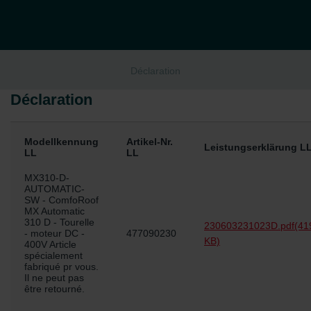
Déclaration
Déclaration
Modellkennung
Artikel-Nr.
Leistungserklärung L
LL
LL
MX310-D-
AUTOMATIC-
SW - ComfoRoof
MX Automatic
310 D - Tourelle
230603231023D.pdf
(41
- moteur DC -
477090230
KB)
400V Article
spécialement
fabriqué pr vous.
Il ne peut pas
être retourné.