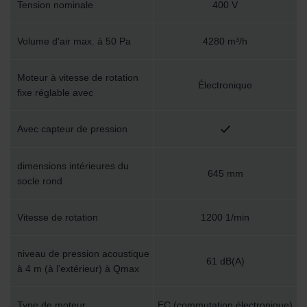
Tension nominale
400 V
osobních údajů
Zehnder Group France: Protection des données
Zehnder Group Ibérica SAU: Política de privacidad
Volume d'air max. à 50 Pa
4280 m³/h
Zehnder Group Italia S.r.l.: Privacy
Zehnder Group İç Mekan İklimlendirme Sanayi ve Ticaret
Moteur à vitesse de rotation
Électronique
Limitet Şirketi: Web Sitesi Çerezleri
fixe réglable avec
Zehnder Group Nederland bv: Privacyverklaringen
Zehnder Group Sales International: Privacy Policy
Avec capteur de pression
Zehnder Group Schweiz AG: Datenschutz
Zehnder Polska Sp. z o.o.: Oświadczenie o ochronie
danych Zehnder
dimensions intérieures du
645 mm
Zehnder Group UK Limited: Privacy Policy
socle rond
Vitesse de rotation
1200 1/min
niveau de pression acoustique
61 dB(A)
à 4 m (à l’extérieur) à Qmax
Type de moteur
EC (commutation électronique)