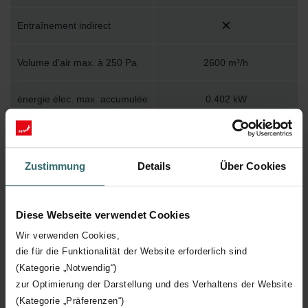
Entraînement indirect
Volume d'air max. à 250 Pa
2600 m³/h
énergie élec. max. accumulée
0.402 kW
Volume d'air max. à 500 Pa
0 m³/h
Zustimmung
Details
Über Cookies
hauteur utile
605 mm
température moyenne
Diese Webseite verwendet Cookies
60 °C
maximale (permanente)
Wir verwenden Cookies,
die für die Funktionalität der Website erforderlich sind
Conception du capot
Champignon
(Kategorie „Notwendig“)
zur Optimierung der Darstellung und des Verhaltens der Website
Avec commutateur de service
(Kategorie „Präferenzen“)