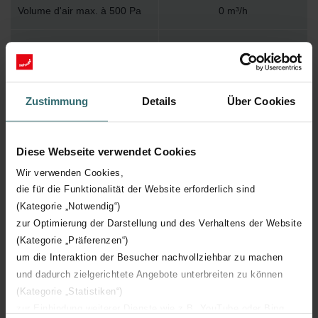
Volume d'air max. à 500 Pa
0 m³/h
hauteur utile
475 mm
température moyenne
60 °C
Zustimmung
Details
Über Cookies
maximale (permanente)
Conception du capot
Champignon
Diese Webseite verwendet Cookies
Wir verwenden Cookies,
Avec commutateur de service
die für die Funktionalität der Website erforderlich sind
(Kategorie „Notwendig“)
Commande par application
zur Optimierung der Darstellung und des Verhaltens der Website
(Kategorie „Präferenzen“)
Direction de l'évacuation
Diagonal
um die Interaktion der Besucher nachvollziehbar zu machen
und dadurch zielgerichtete Angebote unterbreiten zu können
Adapté aux télécommandes
(Kategorie „Statistiken“)
sans fil
zur Einbindung weiterer Dienste wie z.B. YouTube oder Bing