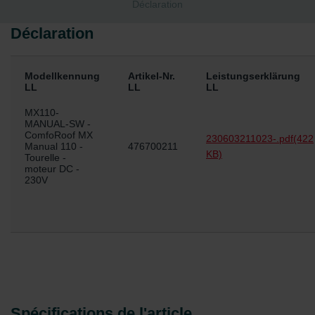
Déclaration
Déclaration
Modellkennung
Artikel-Nr.
Leistungserklärung
LL
LL
LL
MX110-
MANUAL-SW -
ComfoRoof MX
230603211023-.pdf
(422
Manual 110 -
476700211
KB)
Tourelle -
moteur DC -
230V
Spécifications de l'article