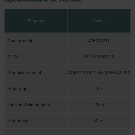
Étiquette
Valeur
Code produit
476700211
GTIN
8717573041119
Production model
COMFOROOF MX MANUAL 110
Amperage
1 A
Tension d'alimentation
230 V
Frequency
50 Hz