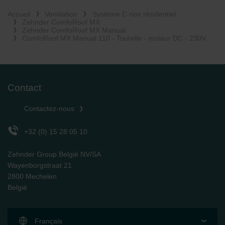
Accueil
Ventilation
Système C non résidentiel
Zehnder ComfoRoof MX
Zehnder ComfoRoof MX Manual
ComfoRoof MX Manual 110 - Tourelle - moteur DC - 230V
Contact
Contactez-nous
+32 (0) 15 28 05 10
Zehnder Group België NV/SA
Wayenborgstraat 21
2800 Mechelen
België
Français