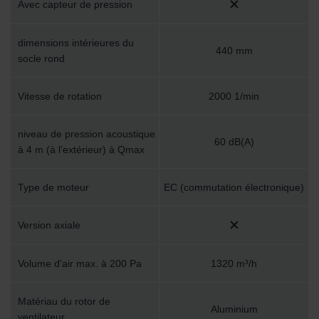
Zehnder Group İç Mekan İklimlendirme Sanayi ve Ticaret
Avec capteur de pression
Limitet Şirketi: Web Sitesi Çerezleri
Zehnder Group Nederland bv: Privacyverklaringen
dimensions intérieures du
Zehnder Group Sales International: Privacy Policy
440 mm
socle rond
Zehnder Group Schweiz AG: Datenschutz
Zehnder Polska Sp. z o.o.: Oświadczenie o ochronie
Vitesse de rotation
2000 1/min
danych Zehnder
Zehnder Group UK Limited: Privacy Policy
niveau de pression acoustique
60 dB(A)
à 4 m (à l’extérieur) à Qmax
Type de moteur
EC (commutation électronique)
Version axiale
Volume d'air max. à 200 Pa
1320 m³/h
Matériau du rotor de
Aluminium
ventilateur