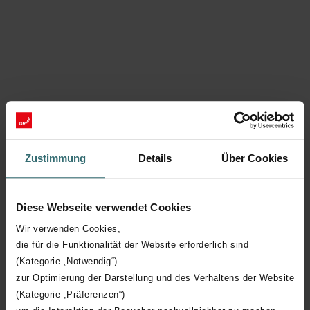
Zustimmung
Details
Über Cookies
Avantages
Diese Webseite verwendet Cookies
Large gamme avec ComfoRoof MX Move Up
Wir verwenden Cookies,
Automatic : 110/210/310/320, débits d'air de 1300
die für die Funktionalität der Website erforderlich sind
m3/h à 4400 m3/h à 200Pa.
(Kategorie „Notwendig“)
Une solution idéale pour un climat intérieur sain
zur Optimierung der Darstellung und des Verhaltens der Website
lorsque la ventilation doit être contrôlée par la
(Kategorie „Präferenzen“)
pression.