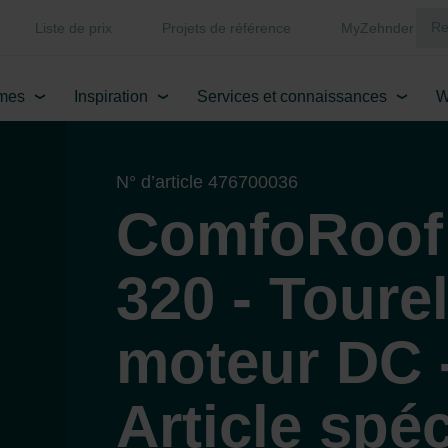
Liste de prix
Projets de référence
MyZehnder
mes
Inspiration
Services et connaissances
W
N° d’article 476700036
ComfoRoof
320 - Tourel
moteur DC 
Article spé