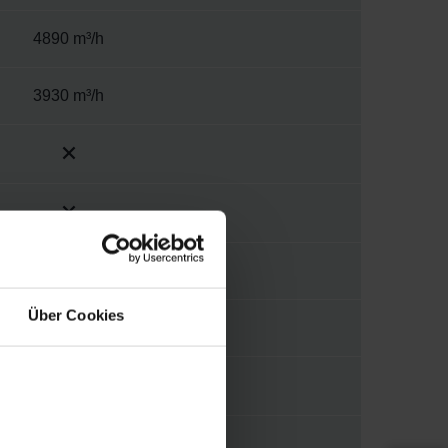
4890 m³/h
3930 m³/h
Autre
Über Cookies
5200 m³/h
535-535 mm