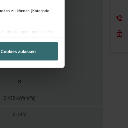
reiten zu können (Kategorie
3.27 A
wahl der Kategorie nehmen Sie
ir Ihren Besuchsverlauf auf
geschneiderte Informationen
Cookies zulassen
ch über einen Link in der
300 mm
0.436 kW/(m³/s)
0-10 V