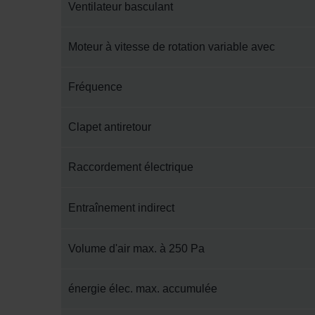
Zehnder Group İç Mekan İklimle
Ventilateur basculant
Zehnder Group Nederland bv: 
Zehnder Group Sales Internati
Moteur à vitesse de rotation variable avec
Zehnder Group Schweiz AG: D
Zehnder Polska Sp. z o.o.: O
Fréquence
Zehnder Group UK Limited: Pr
Clapet antiretour
Raccordement électrique
Entraînement indirect
Volume d'air max. à 250 Pa
énergie élec. max. accumulée