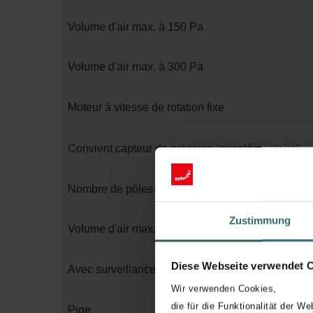
Volume d'air max. à 150 Pa
Volume d'air max. à 300 Pa
Moteur à vitesse de rotation fixe
Convient capteur de pression (supplémentaire)
Nombre de pôles
Zustimmung
Volume d'air max. à 100 Pa
Diese Webseite verwendet 
Avec surveillance du débit volumétrique
Wir verwenden Cookies,
die für die Funktionalität der We
Pige