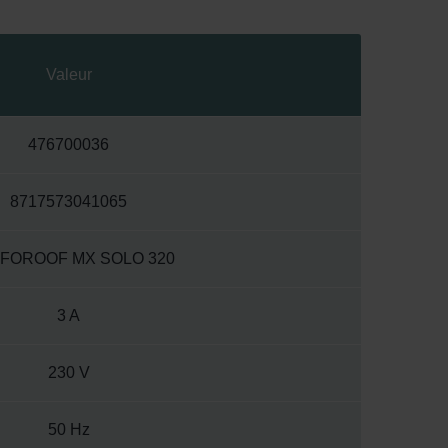
Valeur
476700036
8717573041065
FOROOF MX SOLO 320
3 A
230 V
50 Hz