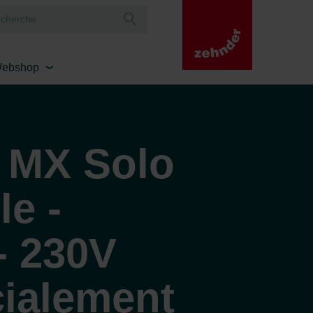
ebshop
 MX Solo
le -
- 230V
cialement