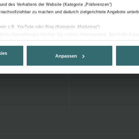
 und des Verhaltens der Website (Kategorie „Präferenzen“)
 nachvollziehbar zu machen und dadurch zielgerichtete Angebote unterb
 wie z.B. YouTube oder Bing (Kategorie „Marketing“)
Datenschutzerklärung erhalten Sie weitere Informationen. Durch die Aus
ehnen sie ab. Bei der Auswahl von „Statistiken“ willigen Sie ein, dass w
Ihnen die bestmögliche Nutzererfahrung zu ermöglichen und Ihnen maß
ies
Anpassen
ur Verfügung zu stellen. Alle Einwilligungen können Sie selbstverständli
.
nder Group
cy
clarations de confidentialité
 s.r.o.: Zásady ochrany osobních údajů
tion des données
lítica de privacidad
ivacy