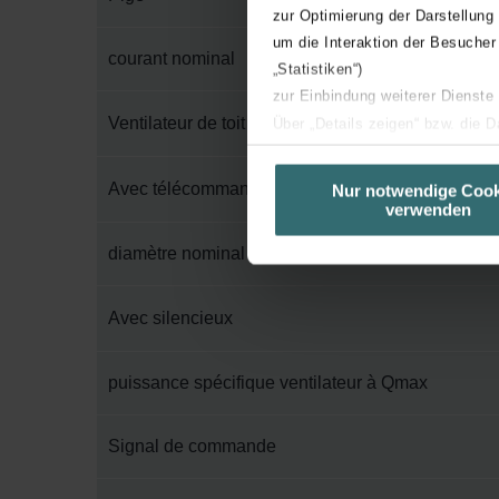
zur Optimierung der Darstellung
um die Interaktion der Besucher
courant nominal
„Statistiken“)
zur Einbindung weiterer Dienste
Ventilateur de toit d'alimentation en air
Über „Details zeigen“ bzw. die 
die jeweiligen Cookies an oder l
unserer Website verwenden, um 
Avec télécommande sans fil
Nur notwendige Cook
verwenden
basierend auf Ihren Interessen z
Datenschutzerklärung widerrufen
diamètre nominal du conduit
Datenschutzerklärung der Zeh
Avec silencieux
Zehnder Group AG: Data Priva
Zehnder Group België nv/sa: Dé
puissance spécifique ventilateur à Qmax
Zehnder Group Czech Republic
Zehnder Group France: Protec
Zehnder Group Ibérica SAU: Po
Signal de commande
Zehnder Group Italia S.r.l.: Pr