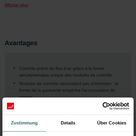
qui élimine la nécessité de tirer des câbles à travers
Afficher plus
l'appartement.
Avantages
Contrôle précis du flux d'air grâce à la forme
aérodynamique unique des modules de contrôle
Modules de contrôle nécessitant peu d'entretien : la
forme de la goutelette empêche l'accumulation de
crasse.
Plus d'espace de vie dans l'appartement
Installation flexible grâce aux modules de contrôle
individuels qui peuvent être montés indépendamment
Zustimmung
Details
Über Cookies
au mur ou au plafond
Mise en service facile et sans fil de tous les modules