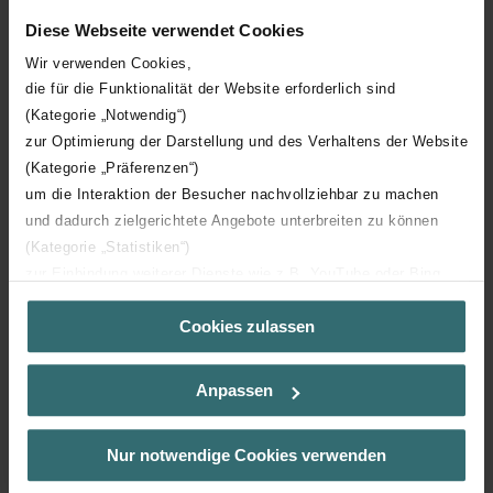
ComfoVar Aero à l'intérieur d'un appartement
Diese Webseite verwendet Cookies
Maintenance en dehors de l'appartement car les
Wir verwenden Cookies,
ventilateurs et les filtres se trouvent dans l'unité
die für die Funktionalität der Website erforderlich sind
centrale de traitement de l'air.
(Kategorie „Notwendig“)
Contrôle centralisé du fonctionnement, car toutes les
zur Optimierung der Darstellung und des Verhaltens der Website
unités de contrôle Connect RF peuvent être reliées,
(Kategorie „Präferenzen“)
lues et modifiées à un seul endroit dans l'immeuble.
um die Interaktion der Besucher nachvollziehbar zu machen
Les commandes RF et les capteurs RF (pour le
und dadurch zielgerichtete Angebote unterbreiten zu können
contrôle de la demande) sont possibles. Il n'est donc
(Kategorie „Statistiken“)
Afficher plus
plus nécessaire de faire passer des câbles
zur Einbindung weiterer Dienste wie z.B. YouTube oder Bing
supplémentaires dans l'appartement.
(Kategorie „Marketing“)
Cookies zulassen
Über „Details zeigen“ bzw. die Datenschutzerklärung erhalten
Sie weitere Informationen. Durch die Auswahl der Kategorie
nehmen Sie die jeweiligen Cookies an oder lehnen sie ab. Bei
Anpassen
der Auswahl von „Statistiken“ willigen Sie ein, dass wir Ihren
Besuchsverlauf auf unserer Website verwenden, um Ihnen die
bestmögliche Nutzererfahrung zu ermöglichen und Ihnen
Téléchargements
Nur notwendige Cookies verwenden
maßgeschneiderte Informationen basierend auf Ihren Interessen