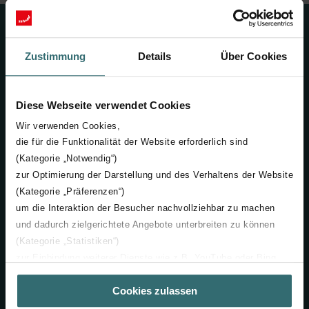
Contact
Zustimmung
Details
Über Cookies
Contactez-nous
+32 (0) 15 28 05 10
Diese Webseite verwendet Cookies
Wir verwenden Cookies,
Zehnder Group België NV/SA
die für die Funktionalität der Website erforderlich sind
Wayenborgstraat 21
2800 Mechelen
(Kategorie „Notwendig“)
België
zur Optimierung der Darstellung und des Verhaltens der Website
(Kategorie „Präferenzen“)
um die Interaktion der Besucher nachvollziehbar zu machen
Français
und dadurch zielgerichtete Angebote unterbreiten zu können
(Kategorie „Statistiken“)
zur Einbindung weiterer Dienste wie z.B. YouTube oder Bing
Entreprise
(Kategorie „Marketing“)
Cookies zulassen
Über „Details zeigen“ bzw. die Datenschutzerklärung erhalten
À propos de Zehnder
Sie weitere Informationen. Durch die Auswahl der Kategorie