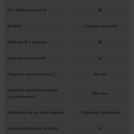
Limitet Şirketi: Web Sitesi Çerezleri
Mur intérieur perforé
Zehnder Group Nederland bv: Privacyverklaringen
Zehnder Group Sales International: Privacy Policy
Modèle
Conduit non isolé
Zehnder Group Schweiz AG: Datenschutz
Zehnder Polska Sp. z o.o.: Oświadczenie o ochronie
danych Zehnder
Avec profil à pousser
Zehnder Group UK Limited: Privacy Policy
Avec joint prémonté
longueur raccordement 2
40 mm
diamètre nominal conduite
200 mm
raccordement 1
Protection de surface externe
Galvanisé Sendzimir
Incorporable dans le béton