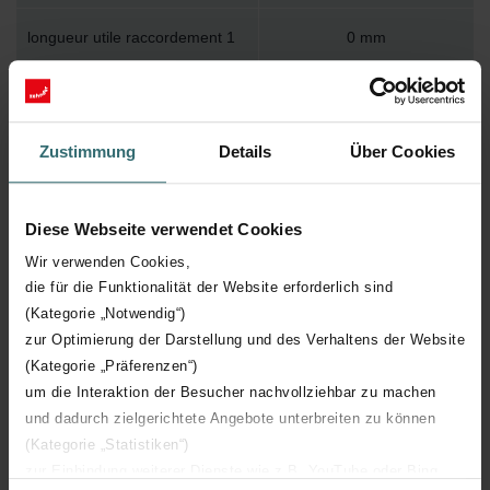
longueur utile raccordement 1
0 mm
longueur
122 mm
Zustimmung
Details
Über Cookies
Classe d'étanchéité à l'air selon
Sans
EN 1751
Diese Webseite verwendet Cookies
Réduction de tuyau
Wir verwenden Cookies,
die für die Funktionalität der Website erforderlich sind
Protection de surface interne
Galvanisé Sendzimir
(Kategorie „Notwendig“)
zur Optimierung der Darstellung und des Verhaltens der Website
Pressurisé
(Kategorie „Präferenzen“)
um die Interaktion der Besucher nachvollziehbar zu machen
épaisseur d'isolation
0 mm
und dadurch zielgerichtete Angebote unterbreiten zu können
(Kategorie „Statistiken“)
Gaine d'épaisseur de paroi
1 mm
zur Einbindung weiterer Dienste wie z.B. YouTube oder Bing