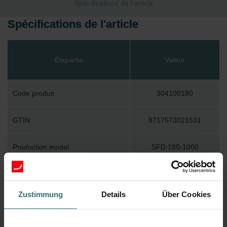
Spécifications de l'article
Spécifications de l'article
Étiquette
Valeur
Code produit
304100180
GTIN
8717573021531
Production model
SFD 180-1000
amortissement 2000 Hz
35.1 dB
Zustimmung
Details
Über Cookies
amortissement 63 Hz
17.3 dB