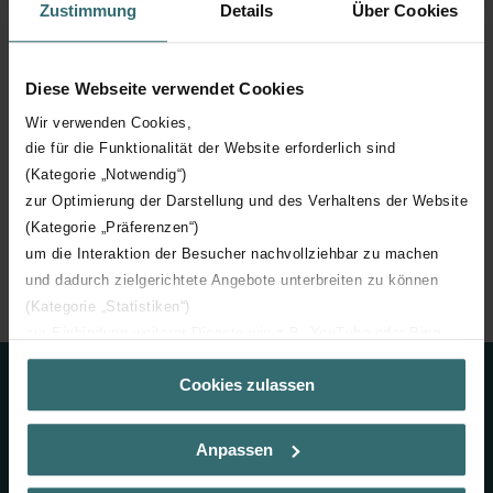
Zustimmung
Details
Über Cookies
Diese Webseite verwendet Cookies
Retour à la page produit
Wir verwenden Cookies,
die für die Funktionalität der Website erforderlich sind
(Kategorie „Notwendig“)
zur Optimierung der Darstellung und des Verhaltens der Website
(Kategorie „Präferenzen“)
Accueil
Ventilation
Système de distribution d'air
um die Interaktion der Besucher nachvollziehbar zu machen
Caissons de distribution
Zehnder ComfoCube Flat 51
und dadurch zielgerichtete Angebote unterbreiten zu können
ComfoCube - Caisson de distribution CK_6xFlat51 - RLC
(Kategorie „Statistiken“)
zur Einbindung weiterer Dienste wie z.B. YouTube oder Bing
(Kategorie „Marketing“)
Cookies zulassen
Über „Details zeigen“ bzw. die Datenschutzerklärung erhalten
Contact
Sie weitere Informationen. Durch die Auswahl der Kategorie
nehmen Sie die jeweiligen Cookies an oder lehnen sie ab. Bei
Contactez-nous
Anpassen
der Auswahl von „Statistiken“ willigen Sie ein, dass wir Ihren
Besuchsverlauf auf unserer Website verwenden, um Ihnen die
+32 (0) 15 28 05 10