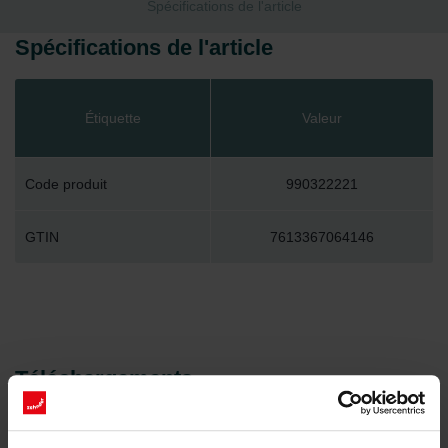
Spécifications de l'article
Spécifications de l'article
Étiquette
Valeur
Code produit
990322221
GTIN
7613367064146
Téléchargements
loading...