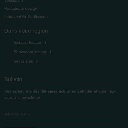
Ventilation
danych Zehnder
Zehnder Group UK Limited: Privacy Policy
Radiateurs design
Industrial Air Purification
Dans votre région
Installer locator
Showroom locator
Grossistes
Bulletin
Restez informé des dernières actualités Zehnder et abonnez-
vous à la newsletter.